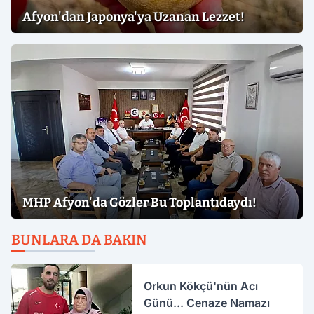
Afyon'dan Japonya'ya Uzanan Lezzet!
MHP Afyon'da Gözler Bu Toplantıdaydı!
BUNLARA DA BAKIN
Orkun Kökçü'nün Acı
Günü... Cenaze Namazı