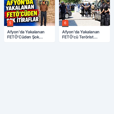
5
6
Afyon'da Yakalanan
Afyon'da Yakalanan
FETÖ'Cüden Şok
FETÖ'cü Terörist
İtiraflar
Adliye'de