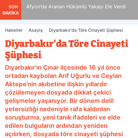
 Ölüm
Afyon’da Aranan Hükümlü Yakayı Ele Verdi
SON
DAKİKA
Haberler
Asayiş
Diyarbakır'da Töre Cinayeti Şüphesi
Diyarbakır'da Töre Cinayeti
Şüphesi
Diyarbakır'ın Çınar ilçesinde 16 yıl önce
ortadan kaybolan Arif Uğurlu ve Ceylan
Aktepe'nin akıbetine ilişkin yıllardır
çözülemeyen dosyada dikkat çekici
gelişmeler yaşanıyor. Bir dönem delil
yetersizliği nedeniyle rafa kaldırılan
soruşturma, yeni tanık ifadeleri ve elde
edilen bulguların ardından yeniden
açılırken, dosyada töre cinayeti şüphesi