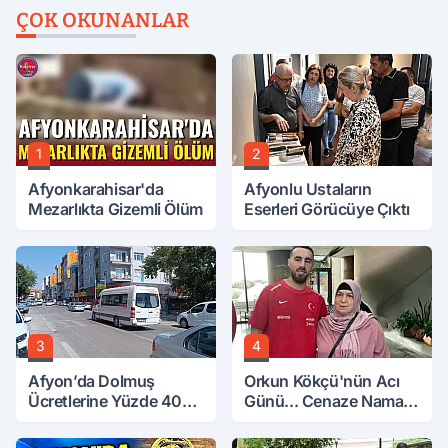
ÇOK OKUNANLAR
1
2
Afyonkarahisar'da
Afyonlu Ustaların
Mezarlıkta Gizemli Ölüm
Eserleri Görücüye Çıktı
3
4
Afyon’da Dolmuş
Orkun Kökçü'nün Acı
Ücretlerine Yüzde 40
Günü... Cenaze Namazı
Zam Talebi
Emirdağ'da