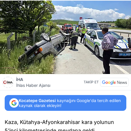
İHA
TAKİP ET
İhlas Haber Ajansı
Kocatepe Gazetesi
kaynağını Google'da tercih edilen
kaynak olarak ekleyin!
Kaza, Kütahya-Afyonkarahisar kara yolunun
5'inci kilometresinde meydana geldi.