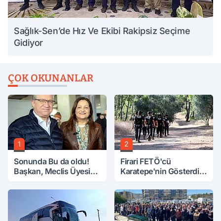
Sağlık-Sen’de Hız Ve Ekibi Rakipsiz Seçime
Gidiyor
ÇOK OKUNANLAR
1
2
Sonunda Bu da oldu!
Firari FETÖ'cü
Başkan, Meclis Üyesini
Karatepe'nin Gösterdiği
Hobi Bahçesinden
Yerler Didik Didik
Attırdı
Aranıyor