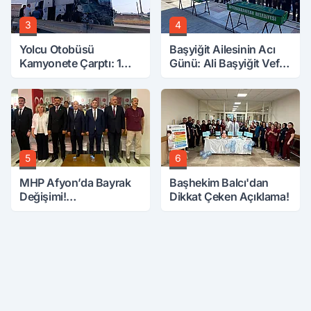
3
4
Yolcu Otobüsü
Başyiğit Ailesinin Acı
Kamyonete Çarptı: 1
Günü: Ali Başyiğit Vefat
Ölü, 15 Yaralı
Etti
5
6
MHP Afyon’da Bayrak
Başhekim Balcı'dan
Değişimi!
Dikkat Çeken Açıklama!
Danaoğlu’ndan Dikkat
Çeken Mesaj