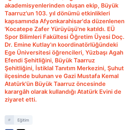
akademisyenlerinden oluşan ekip, Büyük
Taarruz'un 103. yıl dönümü etkinlikleri
kapsamında Afyonkarahisar'da düzenlenen
'Kocatepe Zafer Yürüyüşü'ne katıldı. EÜ
Spor Bilimleri Fakültesi Öğretim Üyesi Doç.
Dr. Emine Kutlay'ın koordinatörlüğündeki
Ege Üniversitesi öğrencileri, Yüzbaşı Agah
Efendi Şehitliğini, Büyük Taarruz
Şehitliğini, İstiklal Tanıtım Merkezini, Şuhut
ilçesinde bulunan ve Gazi Mustafa Kemal
Atatürk'ün Büyük Taarruz öncesinde
karargâh olarak kullandığı Atatürk Evini de
ziyaret etti.
Eğitim