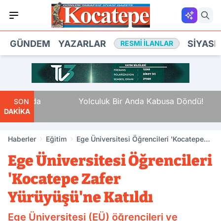
GÜNDEM
YAZARLAR
SIYASE
RESMI İLANLAR
Alanda
Yolculuk Bir Anda Kabusa Döndü!
SON
DAKİKA
Haberler
Eğitim
Ege Üniversitesi Öğrencileri 'Kocatepe
Zafer Yürüyüşü'ne Katıldı
Ege Üniversitesi Öğrencileri
'Kocatepe Zafer
Yürüyüşü'ne Katıldı
Ege Üniversitesi (EÜ) öğrencileri ve