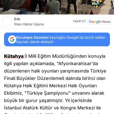
İHA
TAKİP ET
İhlas Haber Ajansı
Kocatepe Gazetesi
kaynağını Google'da tercih edilen
kaynak olarak ekleyin!
Kütahya
İl Milli Eğitim Müdürlüğünden konuyla
ilgili yapılan açıklamada, "Afyonkarahisar'da
düzenlenen halk oyunları yarışmasında Türkiye
Finali Büyükler Düzenlemeli dalında birinci olan
Kütahya Halk Eğitimi Merkezi Halk Oyunları
Ekibimiz, "Türkiye Şampiyonu" unvanını alarak
büyük bir gurur yaşatmıştır. Yıl içerisinde
İstanbul Atatürk Kültür ve Kongre Merkezi ile