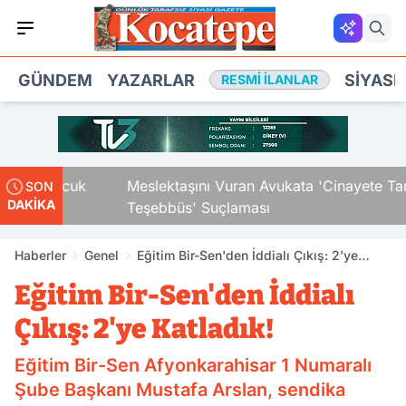
GÜNDEM
YAZARLAR
SIYASE
RESMI İLANLAR
aki Çocuk
Meslektaşını Vuran Avukata 'Cinayete Tam
SON
DAKİKA
Teşebbüs' Suçlaması
Haberler
Genel
Eğitim Bir-Sen'den İddialı Çıkış: 2'ye
Katladık!
Eğitim Bir-Sen'den İddialı
Çıkış: 2'ye Katladık!
Eğitim Bir-Sen Afyonkarahisar 1 Numaralı
Şube Başkanı Mustafa Arslan, sendika