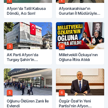
Afyon'da Tatil Kabusa
Afyonkarahisar'ın
Döndü, Acı Son!
Gururları İl Müdürüyle
Buluştu
3
4
AK Parti Afyon'da
Milletvekili Özkaya’nın
Turgay Şahin'in
Oğluna İftira Atıldı
Ardından Bir Şok Daha!
5
6
Oğlunu Öldüren Zanlı İle
Özgür Özel'in Yeni
Evlendi
Partisi'nin Afyon