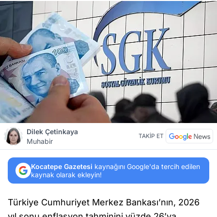
Dilek Çetinkaya
TAKİP ET
Muhabir
Kocatepe Gazetesi
kaynağını Google'da tercih edilen
kaynak olarak ekleyin!
Türkiye Cumhuriyet Merkez Bankası’nın, 2026
yıl sonu enflasyon tahminini yüzde 26’ya