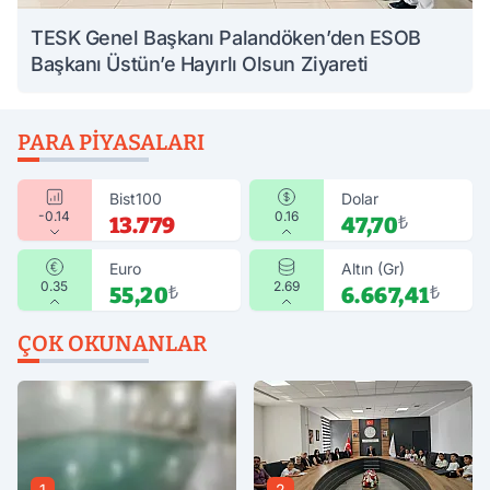
TESK Genel Başkanı Palandöken’den ESOB
Başkanı Üstün’e Hayırlı Olsun Ziyareti
PARA PIYASALARI
Bist100
Dolar
-0.14
0.16
13.779
47,70
₺
Euro
Altın (Gr)
0.35
2.69
55,20
₺
6.667,41
₺
ÇOK OKUNANLAR
1
2