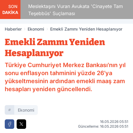
Çocuk
Meslektaşını Vuran Avukata 'Cinayete Tam
SON
DAKİKA
Teşebbüs' Suçlaması
Haberler
Ekonomi
Emekli Zammı Yeniden Hesaplanıyor
Emekli Zammı Yeniden
Hesaplanıyor
Türkiye Cumhuriyet Merkez Bankası'nın yıl
sonu enflasyon tahminini yüzde 26'ya
yükseltmesinin ardından emekli maaş zam
hesapları yeniden güncellendi.
Ekonomi
16.05.2026 05:51
Güncelleme: 16.05.2026 05:51