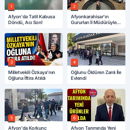
1
2
Afyon'da Tatil Kabusa
Afyonkarahisar'ın
Döndü, Acı Son!
Gururları İl Müdürüyle
Buluştu
3
4
Milletvekili Özkaya’nın
Oğlunu Öldüren Zanlı İle
Oğluna İftira Atıldı
Evlendi
5
6
Afyon'da Korkunç
Afyon Tarımında Yeni