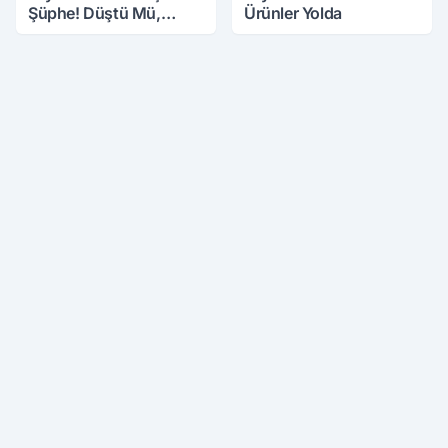
Şüphe! Düştü Mü,
Ürünler Yolda
Öldürüldü Mü!