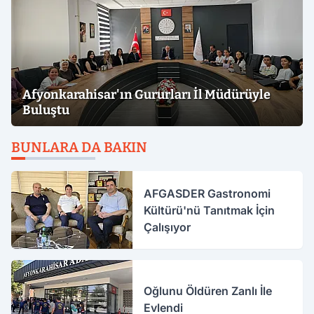
Afyonkarahisar'ın Gururları İl Müdürüyle
Buluştu
BUNLARA DA BAKIN
AFGASDER Gastronomi
Kültürü'nü Tanıtmak İçin
Çalışıyor
Oğlunu Öldüren Zanlı İle
Evlendi