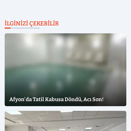
İLGINIZI ÇEKEBILIR
Afyon'da Tatil Kabusa Döndü, Acı Son!