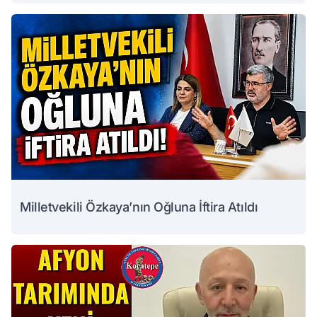
Milletvekili Özkaya’nın Oğluna İftira Atıldı