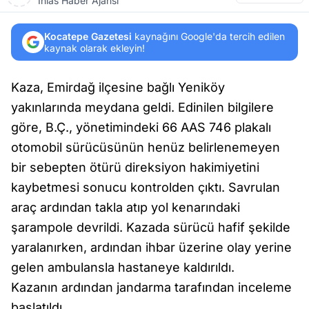
İhlas Haber Ajansı
Kocatepe Gazetesi
kaynağını Google'da tercih edilen
kaynak olarak ekleyin!
Kaza, Emirdağ ilçesine bağlı Yeniköy
yakınlarında meydana geldi. Edinilen bilgilere
göre, B.Ç., yönetimindeki 66 AAS 746 plakalı
otomobil sürücüsünün henüz belirlenemeyen
bir sebepten ötürü direksiyon hakimiyetini
kaybetmesi sonucu kontrolden çıktı. Savrulan
araç ardından takla atıp yol kenarındaki
şarampole devrildi. Kazada sürücü hafif şekilde
yaralanırken, ardından ihbar üzerine olay yerine
gelen ambulansla hastaneye kaldırıldı.
Kazanın ardından jandarma tarafından inceleme
başlatıldı.