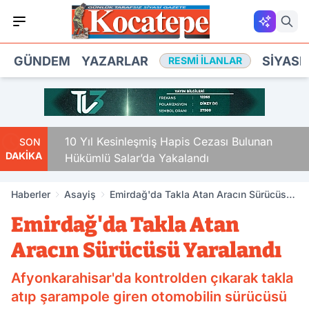
GÜNDEM
YAZARLAR
SIYASE
RESMI İLANLAR
10 Yıl Kesinleşmiş Hapis Cezası Bulunan
SON
DAKİKA
Hükümlü Salar’da Yakalandı
Haberler
Asayiş
Emirdağ'da Takla Atan Aracın Sürücüsü
Yaralandı
Emirdağ'da Takla Atan
Aracın Sürücüsü Yaralandı
Afyonkarahisar'da kontrolden çıkarak takla
atıp şarampole giren otomobilin sürücüsü