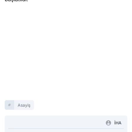
Asayiş
İHA