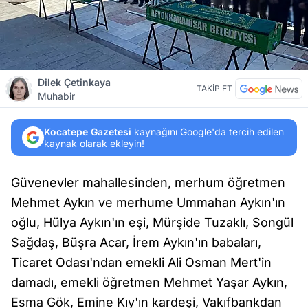
Dilek Çetinkaya
TAKİP ET
Muhabir
Kocatepe Gazetesi
kaynağını Google'da tercih edilen
kaynak olarak ekleyin!
Güvenevler mahallesinden, merhum öğretmen
Mehmet Aykın ve merhume Ummahan Aykın'ın
oğlu, Hülya Aykın'ın eşi, Mürşide Tuzaklı, Songül
Sağdaş, Büşra Acar, İrem Aykın'ın babaları,
Ticaret Odası'ndan emekli Ali Osman Mert'in
damadı, emekli öğretmen Mehmet Yaşar Aykın,
Esma Gök, Emine Kıy'ın kardeşi, Vakıfbankdan