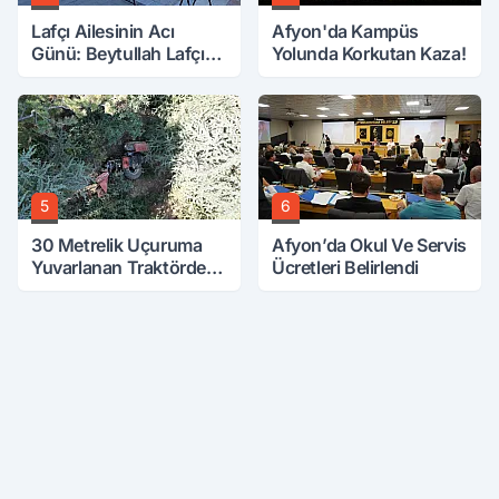
Lafçı Ailesinin Acı
Afyon'da Kampüs
Günü: Beytullah Lafçı
Yolunda Korkutan Kaza!
Vefat Etti
5
6
30 Metrelik Uçuruma
Afyon’da Okul Ve Servis
Yuvarlanan Traktörden
Ücretleri Belirlendi
Sağ Çıktılar