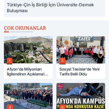
Türkiye-Çin İş Birliği İçin Üniversite-Dernek
Buluşması
ÇOK OKUNANLAR
1
2
Afyon'da Milyonları
Sosyal Tesisler’de Yeni
İlgilendiren Açıklama!
Tarife Belli Oldu
Tarih Netleşti!
3
4