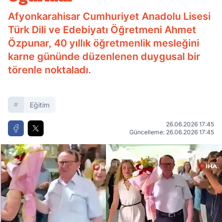
Afyonkarahisar Cumhuriyet Anadolu Lisesi
Türk Dili ve Edebiyatı Öğretmeni Ahmet
Özpunar, 40 yıllık öğretmenlik mesleğini
karne gününde düzenlenen duygusal bir
törenle noktaladı.
Eğitim
26.06.2026 17:45
Güncelleme: 26.06.2026 17:45