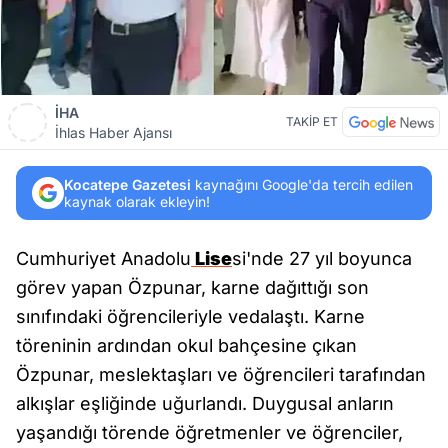
İHA
TAKİP ET
İhlas Haber Ajansı
Kocatepe Gazetesi
kaynağını Google'da tercih edilen
kaynak olarak ekleyin!
Cumhuriyet Anadolu
Lise
si'nde 27 yıl boyunca
görev yapan Özpunar, karne dağıttığı son
sınıfındaki öğrencileriyle vedalaştı. Karne
töreninin ardından okul bahçesine çıkan
Özpunar, meslektaşları ve öğrencileri tarafından
alkışlar eşliğinde uğurlandı. Duygusal anların
yaşandığı törende öğretmenler ve öğrenciler,