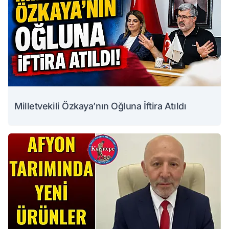
Milletvekili Özkaya’nın Oğluna İftira Atıldı