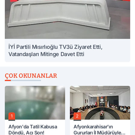
İYİ Partili Mısırlıoğlu TV3ü Ziyaret Etti,
Vatandaşları Mitinge Davet Etti
ÇOK OKUNANLAR
1
2
Afyon'da Tatil Kabusa
Afyonkarahisar'ın
Döndü, Acı Son!
Gururları İl Müdürüyle