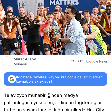
Murat Arısoy
TAKİP ET
Muhabir
Kocatepe Gazetesi
kaynağını Google'da tercih edilen
kaynak olarak ekleyin!
Televizyon muhabirliğinden medya
patronluğuna yükselen, ardından İngiltere gibi
futbolun yaşam tarzı olduğu bir ülkede Hull City