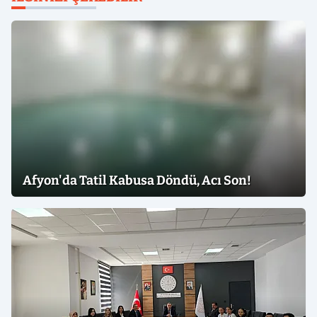
Afyon'da Tatil Kabusa Döndü, Acı Son!