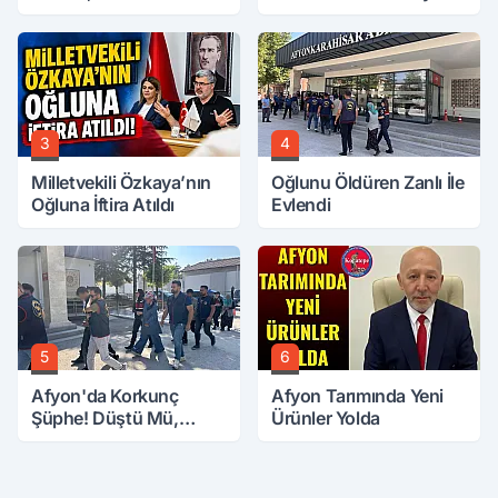
Buluştu
3
4
Milletvekili Özkaya’nın
Oğlunu Öldüren Zanlı İle
Oğluna İftira Atıldı
Evlendi
5
6
Afyon'da Korkunç
Afyon Tarımında Yeni
Şüphe! Düştü Mü,
Ürünler Yolda
Öldürüldü Mü!