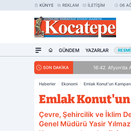
KÜNYE
REKLAM
İLETIŞIM
06 A
GÜNDEM
YAZARLAR
RESMI
16:42
Afyon’da Aranan 
SON DAKİKA
Haberler
Ekonomi
Emlak Konut'un Kampany
Emlak Konut'un
Çevre, Şehircilik ve İklim
Genel Müdürü Yasir Yılmaz'ı