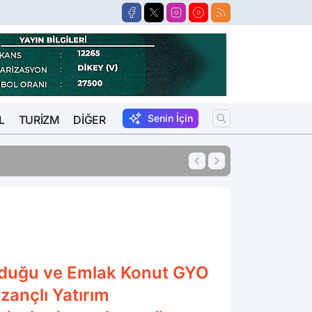
Senin İçin
L
TURIZM
DIĞER
15:57
Suikastçi FETÖCÜ 
yurduğu ve Emlak Konut GYO
zançlı Yatırım