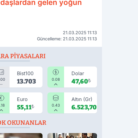
ndaşlardan gelen yoğun
21.03.2025 11:13
Güncelleme: 21.03.2025 11:13
RA PIYASALARI
Bist100
Dolar
.00
0.08
13.703
47,60
₺
Euro
Altın (Gr)
.18
0.43
55,11
₺
6.523,70
₺
OK OKUNANLAR