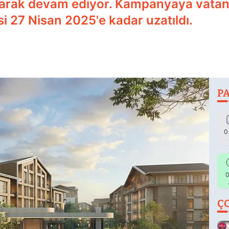
rtarak devam ediyor. Kampanyaya vata
i 27 Nisan 2025'e kadar uzatıldı.
PA
0
0
Ç