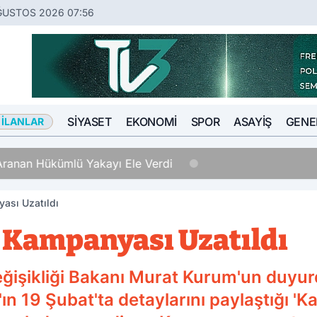
ĞUSTOS 2026 07:56
SIYASET
EKONOMI
SPOR
ASAYIŞ
GENE
 İLANLAR
Hükümlü Yakayı Ele Verdi
ası Uzatıldı
 Kampanyası Uzatıldı
 Değişikliği Bakanı Murat Kurum'un du
n 19 Şubat'ta detaylarını paylaştığı 'Ka