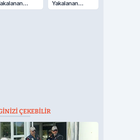
akalanan
Yakalanan
ETÖ'Cüden
FETÖ'cü
ok İtiraflar
Terörist
Adliye'de
GINIZI ÇEKEBILIR