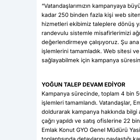
“Vatandaşlarımızın kampanyaya büyük 
kadar 250 binden fazla kişi web site
hizmetleri ekibimiz taleplere dönüş 
randevulu sistemle misafirlerimizi ağırl
değerlendirmeye çalışıyoruz. Şu ana 
işlemlerini tamamladık. Web sitesi v
sağlayabilmek için kampanya süresini
YOĞUN TALEP DEVAM EDİYOR
Kampanya sürecinde, toplam 4 bin 50
işlemleri tamamlandı. Vatandaşlar, E
doldurarak kampanya hakkında bilgi a
çağrı yapıldı ve satış ofislerine 22 bi
Emlak Konut GYO Genel Müdürü Yasir 
toplantısında detaylarını paylaştığı 