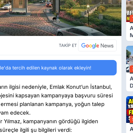
A
M
G
TAKİP ET
'da tercih edilen kaynak olarak ekleyin!
A
D
rın ilgisi nedeniyle, Emlak Konut’un İstanbul,
Ü
projesini kapsayan kampanyaya başvuru süresi
Y
na ermesi planlanan kampanya, yoğun talep
T
evam edecek.
 Yılmaz, kampanyanın gördüğü ilgiden
A
eçle ilgili şu bilgileri verdi: