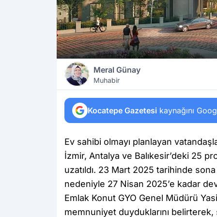
Meral Günay
Muhabir
Kocatepe Gazetesi
kaynağını Google
Ev sahibi olmayı planlayan vatandaşla
İzmir, Antalya ve Balıkesir’deki 25 
uzatıldı. 23 Mart 2025 tarihinde so
nedeniyle 27 Nisan 2025’e kadar d
Emlak Konut GYO Genel Müdürü Yasir
memnuniyet duyduklarını belirterek, sür