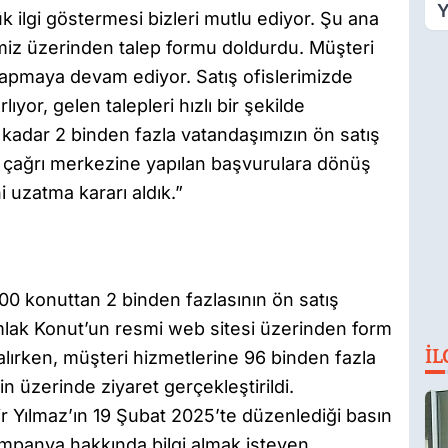
Y
ilgi göstermesi bizleri mutlu ediyor. Şu ana
F
miz üzerinden talep formu doldurdu. Müşteri
Ş
yapmaya devam ediyor. Satış ofislerimizde
ıyor, gelen talepleri hızlı bir şekilde
kadar 2 binden fazla vatandaşımızın ön satış
e çağrı merkezine yapılan başvurulara dönüş
 uzatma kararı aldık.”
0 konuttan 2 binden fazlasının ön satış
mlak Konut’un resmi web sitesi üzerinden form
İL
lırken, müşteri hizmetlerine 96 binden fazla
nin üzerinde ziyaret gerçekleştirildi.
Yılmaz’ın 19 Şubat 2025’te düzenlediği basın
kampanya hakkında bilgi almak isteyen