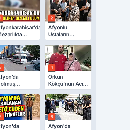
1
2
fyonkarahisar'da
Afyonlu
ezarlıkta
Ustaların
izemli Ölüm
Eserleri
Görücüye Çıktı
3
4
fyon’da
Orkun
olmuş
Kökçü'nün Acı
cretlerine
Günü... Cenaze
üzde 40 Zam
Namazı
alebi
Emirdağ'da
5
6
fyon'da
Afyon'da