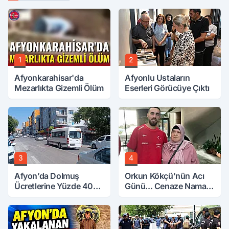
1
2
Afyonkarahisar'da
Afyonlu Ustaların
Mezarlıkta Gizemli Ölüm
Eserleri Görücüye Çıktı
3
4
Afyon’da Dolmuş
Orkun Kökçü'nün Acı
Ücretlerine Yüzde 40
Günü... Cenaze Namazı
Zam Talebi
Emirdağ'da