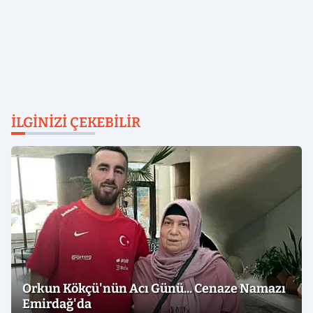
İLGINIZI ÇEKEBILIR
Orkun Kökçü'nün Acı Günü... Cenaze Namazı
Emirdağ'da