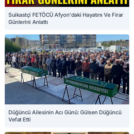
Suikastçi FETÖCÜ Afyon'daki Hayatını Ve Firar
Günlerini Anlattı
Düğüncü Ailesinin Acı Günü: Gülsen Düğüncü
Vefat Etti