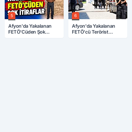
5
6
Afyon'da Yakalanan
Afyon'da Yakalanan
FETÖ'Cüden Şok
FETÖ'cü Terörist
İtiraflar
Adliye'de