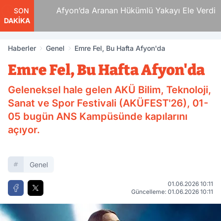
 Ölüm
Afyon’da Aranan Hükümlü Yakayı Ele Verdi
SON
DAKİKA
Haberler
Genel
Emre Fel, Bu Hafta Afyon'da
Emre Fel, Bu Hafta Afyon'da
Geleneksel hale gelen AKÜ Bilim, Teknoloji,
Sanat ve Spor Festivali (AKÜFEST'26), 01-
05 bugün ANS Kampüsünde kapılarını
açıyor.
Genel
01.06.2026 10:11
Güncelleme: 01.06.2026 10:11