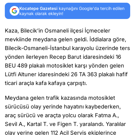
Kocatepe Gazetesi
kaynağını Google'da tercih edilen
kaynak olarak ekleyin!
Kaza, Bilecik’in Osmaneli ilçesi İçmeceler
mevkiinde meydana gelen geldi. İddialara göre,
Bilecik-Osmaneli-İstanbul karayolu üzerinde ters
yönden ilerleyen Recep Barut idaresindeki 16
BEU 489 plakalı motosiklet karşı yönden gelen
Lütfi Altuner idaresindeki 26 TA 363 plakalı hafif
ticari araçla kafa kafaya çarpıştı.
Meydana gelen trafik kazasında motosiklet
sürücüsü olay yerinde hayatını kaybederken,
araç sürücü ve araçta yolcu olarak Fatma A.,
Sevil A., Kartal T. ve Figen T. yaralandı. Yaralılar
olay yerine gelen 112 Acil Servis ekiplerince