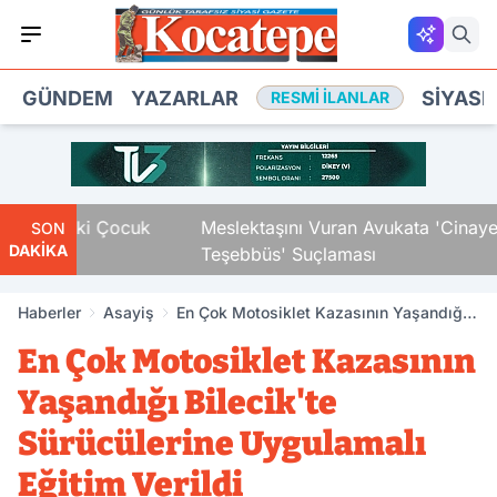
GÜNDEM
YAZARLAR
SIYASE
RESMI İLANLAR
şındaki Çocuk
Meslektaşını Vuran Avukata 'Cinayete T
SON
DAKİKA
Teşebbüs' Suçlaması
Haberler
Asayiş
En Çok Motosiklet Kazasının Yaşandığı
Bilecik'te Sürücülerine Uygulamalı
En Çok Motosiklet Kazasının
Eğitim Verildi
Yaşandığı Bilecik'te
Sürücülerine Uygulamalı
Eğitim Verildi