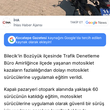
İHA
TAKİP ET
İhlas Haber Ajansı
Kocatepe Gazetesi
kaynağını Google'da tercih edilen
kaynak olarak ekleyin!
Bilecik'in Bozüyük ilçesinde Trafik Denetleme
Büro Amirliğince ilçede yaşanan motosiklet
kazaların fazlalılığından dolayı motosiklet
sürücülerine uygulamalı eğitim verildi.
Kapalı pazaryeri otopark alanında yaklaşık 60
sürücünün katıldığı eğitim, motosiklet
sürücülerine uygulamalı olarak güvenli bir sürüş