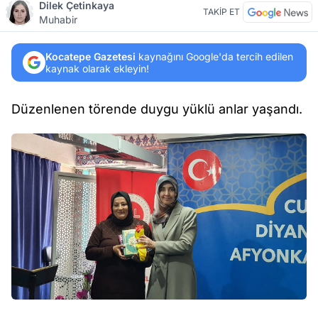
Dilek Çetinkaya
TAKİP ET
Muhabir
Kocatepe Gazetesi
kaynağını Google'da tercih edilen
kaynak olarak ekleyin!
Düzenlenen törende duygu yüklü anlar yaşandı.