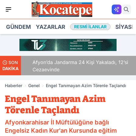
GÜNDEM
YAZARLAR
SIYASE
RESMI İLANLAR
da
Afyon’da Jandarma 24 Kişi Yakaladı, 12’si
SON
DAKİKA
Cezaevinde
Haberler
Genel
Engel Tanımayan Azim Törenle Taçlandı
Engel Tanımayan Azim
Törenle Taçlandı
Afyonkarahisar İl Müftülüğüne bağlı
Engelsiz Kadın Kur'an Kursunda eğitim