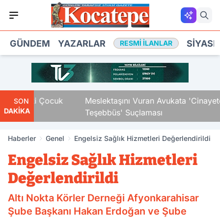
GÜNDEM
YAZARLAR
SIYASE
RESMI İLANLAR
ndaki Çocuk
Meslektaşını Vuran Avukata 'Cinayete Tam
SON
DAKİKA
Teşebbüs' Suçlaması
Haberler
Genel
Engelsiz Sağlık Hizmetleri Değerlendirildi
Engelsiz Sağlık Hizmetleri
Değerlendirildi
Altı Nokta Körler Derneği Afyonkarahisar
Şube Başkanı Hakan Erdoğan ve Şube