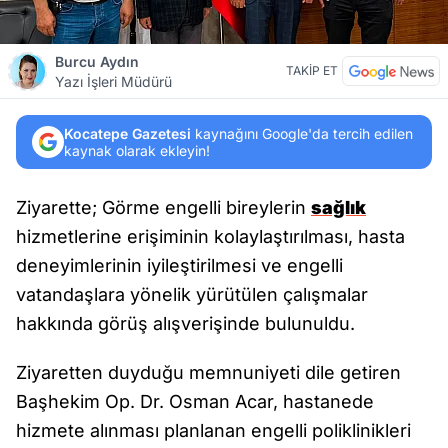
Burcu Aydın
TAKİP ET
Yazı İşleri Müdürü
Kocatepe Gazetesi
kaynağını Google'da tercih edilen
kaynak olarak ekleyin!
Ziyarette; Görme engelli bireylerin
sağlık
hizmetlerine erişiminin kolaylaştırılması, hasta
deneyimlerinin iyileştirilmesi ve engelli
vatandaşlara yönelik yürütülen çalışmalar
hakkında görüş alışverişinde bulunuldu.
Ziyaretten duyduğu memnuniyeti dile getiren
Başhekim Op. Dr. Osman Acar, hastanede
hizmete alınması planlanan engelli poliklinikleri