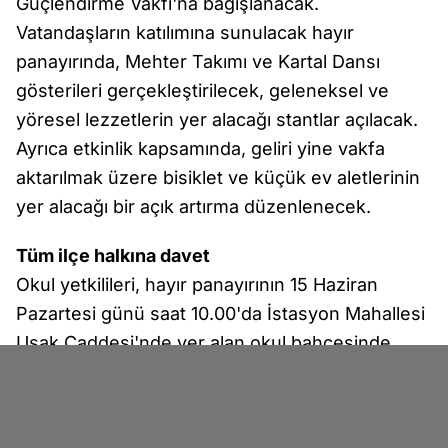
Güçlendirme Vakfı'na bağışlanacak.
Vatandaşların katılımına sunulacak hayır
panayırında, Mehter Takımı ve Kartal Dansı
gösterileri gerçekleştirilecek, geleneksel ve
yöresel lezzetlerin yer alacağı stantlar açılacak.
Ayrıca etkinlik kapsamında, geliri yine vakfa
aktarılmak üzere bisiklet ve küçük ev aletlerinin
yer alacağı bir açık artırma düzenlenecek.
Tüm ilçe halkına davet
Okul yetkilileri, hayır panayırının 15 Haziran
Pazartesi günü saat 10.00'da İstasyon Mahallesi
Uşak Caddesi'nde yer alan okul bahçesinde
gerçekleştirileceğini belirterek, tüm ilçe halkını
bu anlamlı etkinliğe katılmaya ve bağış
desteğinde bulunmaya davet etti.