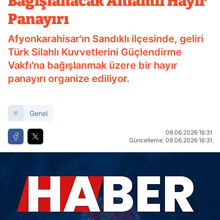
Bağışlanacak Anlamlı Hayır
Panayırı
Afyonkarahisar'ın Sandıklı ilçesinde, geliri
Türk Silahlı Kuvvetlerini Güçlendirme
Vakfı'na bağışlanmak üzere bir hayır
panayırı organize ediliyor.
Genel
09.06.2026 16:31
Güncelleme: 09.06.2026 16:31