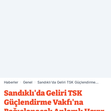
Haberler
Genel
Sandıklı'da Geliri TSK Güçlendirme
Vakfı'na Bağışlanacak Anlamlı Hayır
Sandıklı'da Geliri TSK
Panayırı
Güçlendirme Vakfı'na