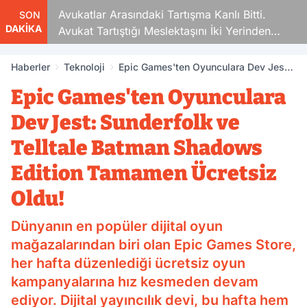
Avukatlar Arasındaki Tartışma Kanlı Bitti.
SON
DAKİKA
Avukat Tartıştığı Meslektaşını İki Yerinden
Vurdu
Haberler
Teknoloji
Epic Games'ten Oyunculara Dev Jest:
Sunderfolk ve Telltale Batman
Epic Games'ten Oyunculara
Shadows Edition Tamamen Ücretsiz
Oldu!
Dev Jest: Sunderfolk ve
Telltale Batman Shadows
Edition Tamamen Ücretsiz
Oldu!
Dünyanın en popüler dijital oyun
mağazalarından biri olan Epic Games Store,
her hafta düzenlediği ücretsiz oyun
kampanyalarına hız kesmeden devam
ediyor. Dijital yayıncılık devi, bu hafta hem