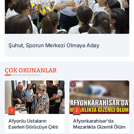
Şuhut, Sporun Merkezi Olmaya Aday
ÇOK OKUNANLAR
1
2
Afyonlu Ustaların
Afyonkarahisar'da
Eserleri Görücüye Çıktı
Mezarlıkta Gizemli Ölüm