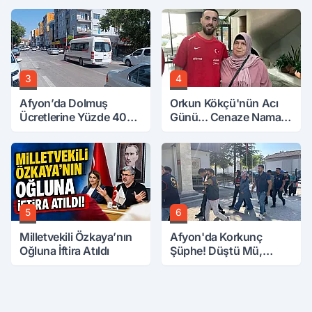
3
4
Afyon’da Dolmuş
Orkun Kökçü'nün Acı
Ücretlerine Yüzde 40
Günü... Cenaze Namazı
Zam Talebi
Emirdağ'da
5
6
Milletvekili Özkaya’nın
Afyon'da Korkunç
Oğluna İftira Atıldı
Şüphe! Düştü Mü,
Öldürüldü Mü!