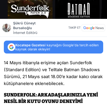
Şükrü Cüneyt
Bursalıoğlu
TAKİP ET
İnternet Editörü
Kocatepe Gazetesi
kaynağını Google'da tercih edilen
kaynak olarak ekleyin!
14 Mayıs itibarıyla erişime açılan Sunderfolk
(Standard Edition) ve Telltale Batman Shadows
Sürümü, 21 Mayıs saat 18.00’e kadar kalıcı olarak
kütüphanelere eklenebilecek.
SUNDERFOLK: ARKADAŞLARINIZLA YENİ
NESİL BİR KUTU OYUNU DENEYİMİ