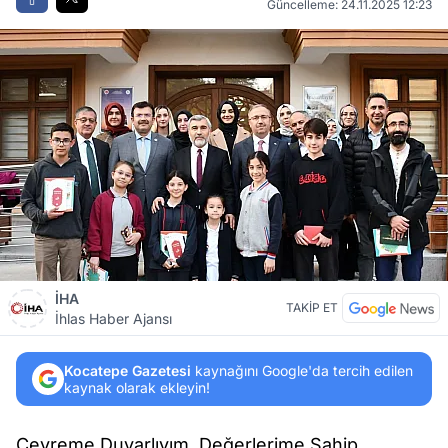
Güncelleme: 24.11.2025 12:23
İHA
TAKİP ET
İhlas Haber Ajansı
Kocatepe Gazetesi
kaynağını Google'da tercih edilen
kaynak olarak ekleyin!
Çevreme Duyarlıyım, Değerlerime Sahip