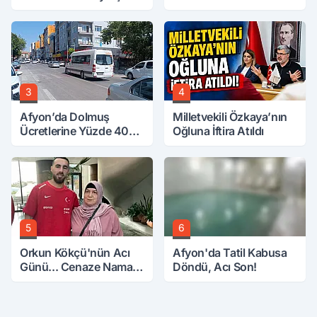
3
4
Afyon’da Dolmuş
Milletvekili Özkaya’nın
Ücretlerine Yüzde 40
Oğluna İftira Atıldı
Zam Talebi
5
6
Orkun Kökçü'nün Acı
Afyon'da Tatil Kabusa
Günü... Cenaze Namazı
Döndü, Acı Son!
Emirdağ'da