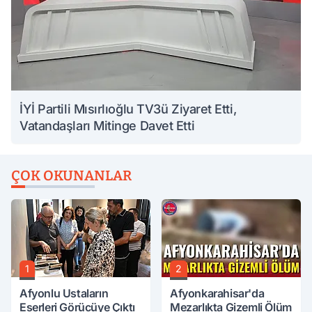
İYİ Partili Mısırlıoğlu TV3ü Ziyaret Etti,
Vatandaşları Mitinge Davet Etti
ÇOK OKUNANLAR
1
2
Afyonlu Ustaların
Afyonkarahisar'da
Eserleri Görücüye Çıktı
Mezarlıkta Gizemli Ölüm