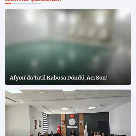
Afyon'da Tatil Kabusa Döndü, Acı Son!