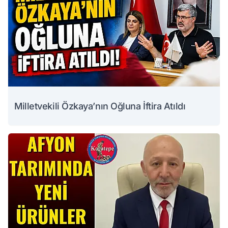
Milletvekili Özkaya’nın Oğluna İftira Atıldı