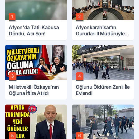
1
2
Afyon'da Tatil Kabusa
Afyonkarahisar'ın
Döndü, Acı Son!
Gururları İl Müdürüyle
Buluştu
3
4
Milletvekili Özkaya’nın
Oğlunu Öldüren Zanlı İle
Oğluna İftira Atıldı
Evlendi
5
6