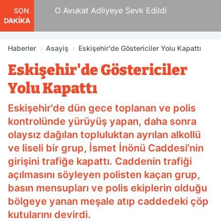
 Tam
O Avukat Adliyeye Sevk Edildi
SON
DAKİKA
Haberler
Asayiş
Eskişehir'de Göstericiler Yolu Kapattı
Eskişehir'de Göstericiler
Yolu Kapattı
Eskişehir'de dün gece toplanan ve polis
kontrolünde yürüyüş yapan, daha sonra
olaysız dağılan topluluktan ayrılan alkollü
ve liseli bir grup, İsmet İnönü Caddesi'nin
girişini trafiğe kapattı. Caddenin trafiği
açılmasını söyleyen polisten kaçan grup,
basın mensupları ve polis ekiplerin olduğu
bölgeye yanan meşale atıp caddedeki çöp
kutularını devirdi.