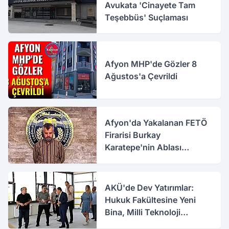
Avukata 'Cinayete Tam
Teşebbüs' Suçlaması
Afyon MHP'de Gözler 8
Ağustos'a Çevrildi
Afyon'da Yakalanan FETÖ
Firarisi Burkay
Karatepe'nin Ablası
Gözaltına Alındı
AKÜ'de Dev Yatırımlar:
Hukuk Fakültesine Yeni
Bina, Milli Teknoloji
Atölyesi Yenileniyor