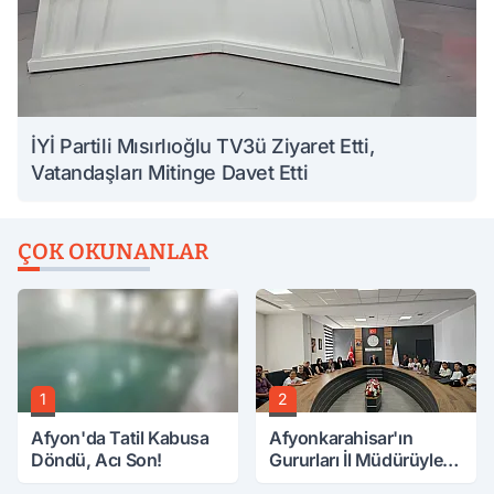
İYİ Partili Mısırlıoğlu TV3ü Ziyaret Etti,
Vatandaşları Mitinge Davet Etti
ÇOK OKUNANLAR
1
2
Afyon'da Tatil Kabusa
Afyonkarahisar'ın
Döndü, Acı Son!
Gururları İl Müdürüyle
Buluştu