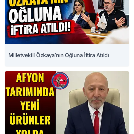
Milletvekili Özkaya’nın Oğluna İftira Atıldı