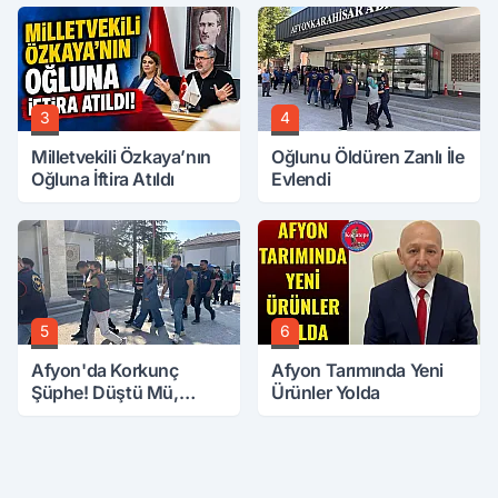
3
4
Milletvekili Özkaya’nın
Oğlunu Öldüren Zanlı İle
Oğluna İftira Atıldı
Evlendi
5
6
Afyon'da Korkunç
Afyon Tarımında Yeni
Şüphe! Düştü Mü,
Ürünler Yolda
Öldürüldü Mü!