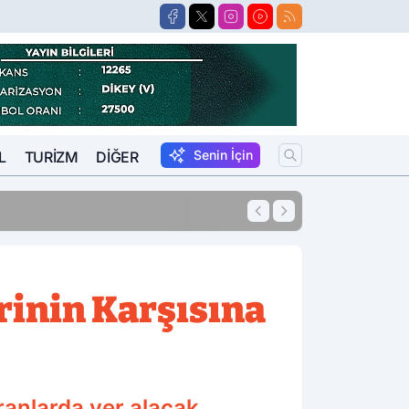
Senin İçin
L
TURIZM
DIĞER
15:57
Suikastçi FETÖCÜ Afyon'daki Hayatını Ve
erinin Karşısına
ranlarda yer alacak.