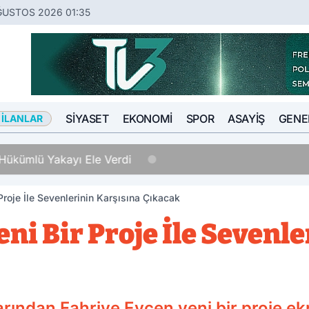
ĞUSTOS 2026 01:35
SIYASET
EKONOMI
SPOR
ASAYIŞ
GENE
 İLANLAR
rdi
Proje İle Sevenlerinin Karşısına Çıkacak
eni Bir Proje İle Sevenl
rından Fahriye Evcen yeni bir proje ek