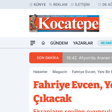
KÜNYE
REKLAM
İLETIŞIM
06 A
GÜNDEM
YAZARLAR
RESMI
16:42
Afyon’da Aranan Hükümlü Yakayı Ele Ve
SON DAKİKA
Haberler
Magazin
Fahriye Evcen, Yeni Bir 
Fahriye Evcen, Y
Çıkacak
Ekranların sevilen oyuncula