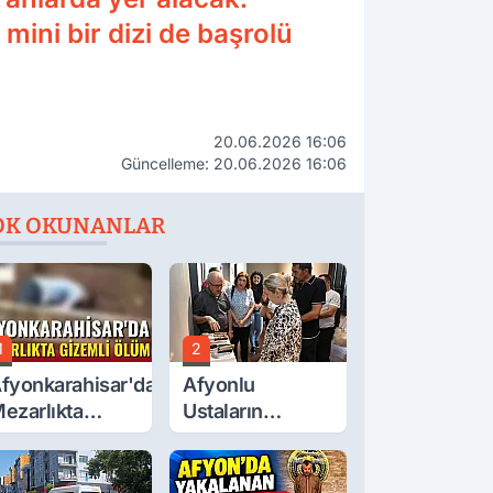
mini bir dizi de başrolü
20.06.2026 16:06
Güncelleme: 20.06.2026 16:06
OK OKUNANLAR
1
2
fyonkarahisar'da
Afyonlu
ezarlıkta
Ustaların
izemli Ölüm
Eserleri
Görücüye Çıktı