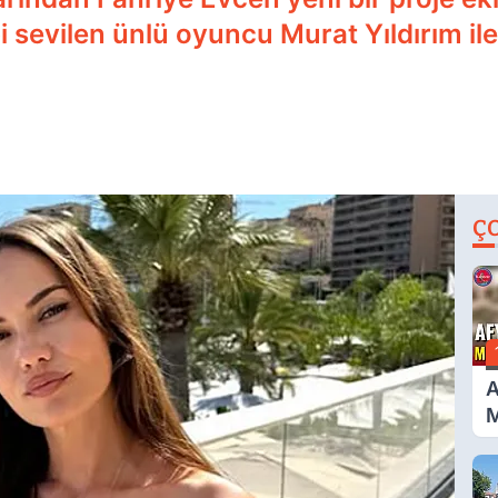
 sevilen ünlü oyuncu Murat Yıldırım ile 
Ç
A
M
G