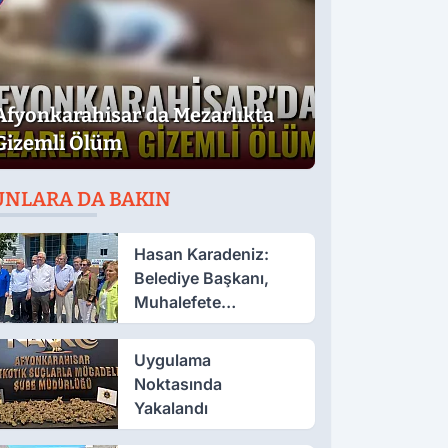
Afyonkarahisar'da Mezarlıkta
Gizemli Ölüm
UNLARA DA BAKIN
Hasan Karadeniz:
Belediye Başkanı,
Muhalefete
Tahammül Edemiyor
Uygulama
Noktasında
Yakalandı