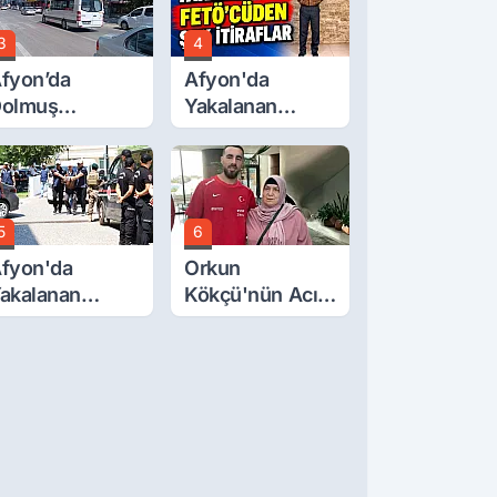
3
4
fyon’da
Afyon'da
olmuş
Yakalanan
cretlerine
FETÖ'Cüden
üzde 40 Zam
Şok İtiraflar
alebi
5
6
fyon'da
Orkun
akalanan
Kökçü'nün Acı
ETÖ'cü
Günü... Cenaze
erörist
Namazı
dliye'de
Emirdağ'da