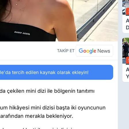
A
D
Ü
Y
T
TAKİP ET
A
'da tercih edilen kaynak olarak ekleyin!
Y
F
T
 çekilen mini dizi ile bölgenin tanıtımı
A
um hikâyesi mini dizisi başta iki oyuncunun
tarafından merakla bekleniyor.