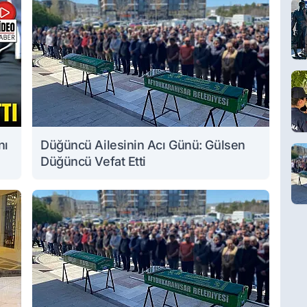
nı
Düğüncü Ailesinin Acı Günü: Gülsen
Düğüncü Vefat Etti