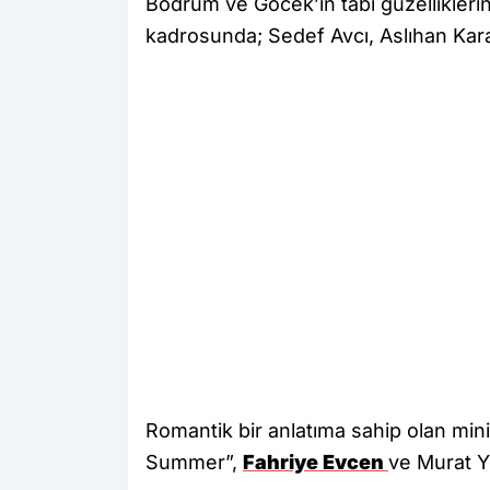
Bodrum ve Göcek’in tabi güzelliklerin
kadrosunda; Sedef Avcı, Aslıhan Karal
Romantik bir anlatıma sahip olan mini
Summer”,
Fahriye Evcen
ve Murat Yı