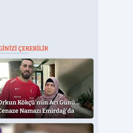
GINIZI ÇEKEBILIR
Orkun Kökçü'nün Acı Günü...
Cenaze Namazı Emirdağ'da