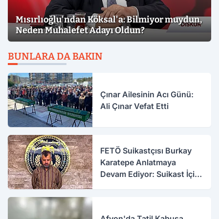
Mısırlıoğlu'ndan Köksal'a: Bilmiyor muydun,
Neden Muhalefet Adayı Oldun?
BUNLARA DA BAKIN
Çınar Ailesinin Acı Günü:
Ali Çınar Vefat Etti
FETÖ Suikastçısı Burkay
Karatepe Anlatmaya
Devam Ediyor: Suikast İçin
Gittim
Afyon'da Tatil Kabusa