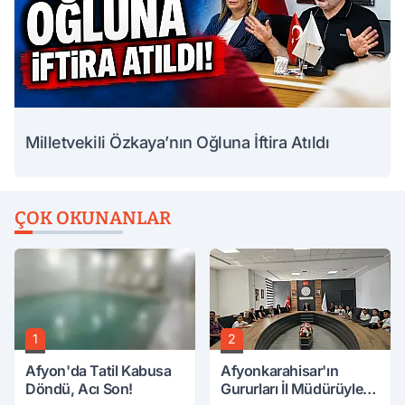
Milletvekili Özkaya’nın Oğluna İftira Atıldı
ÇOK OKUNANLAR
1
2
Afyon'da Tatil Kabusa
Afyonkarahisar'ın
Döndü, Acı Son!
Gururları İl Müdürüyle