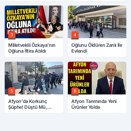
Buluştu
3
4
Milletvekili Özkaya’nın
Oğlunu Öldüren Zanlı İle
Oğluna İftira Atıldı
Evlendi
5
6
Afyon'da Korkunç
Afyon Tarımında Yeni
Şüphe! Düştü Mü,
Ürünler Yolda
Öldürüldü Mü!