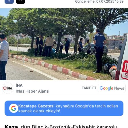
Güncelleme: 07.07.2025 15:39
İHA
TAKİP ET
İhlas Haber Ajansı
Kocatepe Gazetesi
kaynağını Google'da tercih edilen
kaynak olarak ekleyin!
Kaza
, dün Bilecik-Bozüyük-Eskişehir karayolu