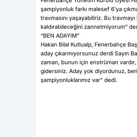
Fenerbahçe Yönetim Kurulu Üyesi Haka
şampiyonluk farkı malesef 6'ya çıkma t
travmasını yaşayabiliriz. Bu travmay
kaldırabileceğini zannetmiyorum” de
“BEN ADAYIM”
Hakan Bilal Kutlualp, Fenerbahçe Başk
aday çıkarmıyorsunuz derdi Sayın Ba
zaman, bunun için enstrüman vardır,
gidersiniz. Aday yok diyordunuz, b
şampiyonluklarımız var” dedi.