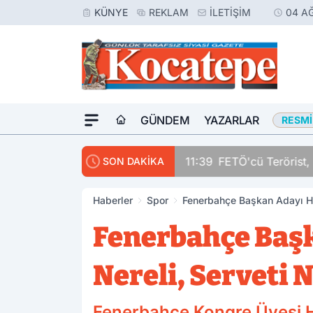
KÜNYE
REKLAM
İLETIŞIM
04 A
GÜNDEM
YAZARLAR
RESMI
11:39
FETÖ'cü Terörist, 
SON DAKİKA
Haberler
Spor
Fenerbahçe Başkan Adayı Hak
Fenerbahçe Başk
Nereli, Serveti 
Fenerbahçe Kongre Üyesi H