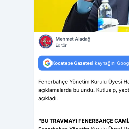
Mehmet Aladağ
Editör
Kocatepe Gazetesi
kaynağını Google
Fenerbahçe Yönetim Kurulu Üyesi Hak
açıklamalarda bulundu. Kutlualp, yap
açıkladı.
“BU TRAVMAYI FENERBAHÇE CAMİ