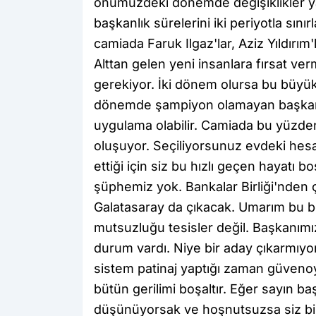
önümüzdeki dönemde değişiklikler ya
başkanlık sürelerini iki periyotla sı
camiada Faruk Ilgaz'lar, Aziz Yıldırım'
Alttan gelen yeni insanlara fırsat ve
gerekiyor. İki dönem olursa bu büyük
dönemde şampiyon olamayan başkanla
uygulama olabilir. Camiada bu yüzden
oluşuyor. Seçiliyorsunuz evdeki he
ettiği için siz bu hızlı geçen hayatı 
şüphemiz yok. Bankalar Birliği'nden 
Galatasaray da çıkacak. Umarım bu b
mutsuzluğu tesisler değil. Başkanımı
durum vardı. Niye bir aday çıkarmıy
sistem patinaj yaptığı zaman güveno
bütün gerilimi boşaltır. Eğer sayın 
düşünüyorsak ve hoşnutsuzsa siz bi