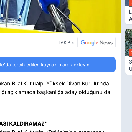
L
A
B
V
TAKİP ET
3
'da tercih edilen kaynak olarak ekleyin!
U
Y
T
an Bilal Kutlualp, Yüksek Divan Kurulu’nda
Ç
tığı açıklamada başkanlığa aday olduğunu da
ASI KALDIRAMAZ”