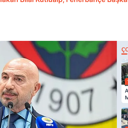
Ç
A
M
İ
A
N