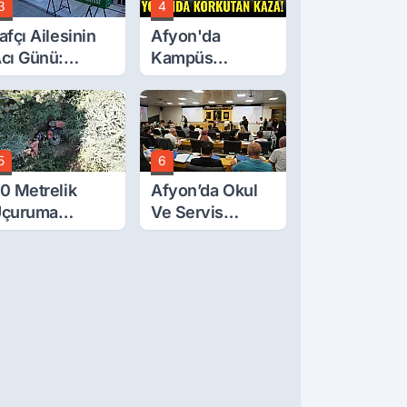
3
4
afçı Ailesinin
Afyon'da
cı Günü:
Kampüs
eytullah Lafçı
Yolunda
efat Etti
Korkutan Kaza!
5
6
0 Metrelik
Afyon’da Okul
çuruma
Ve Servis
uvarlanan
Ücretleri
raktörden Sağ
Belirlendi
ıktılar