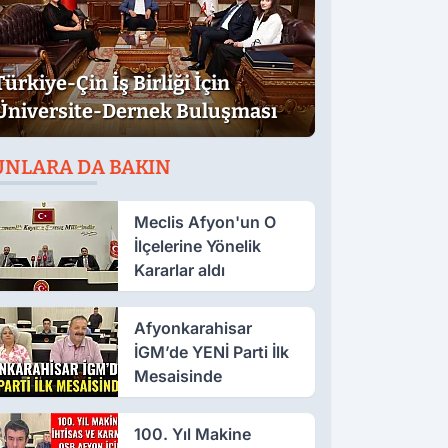
Türkiye-Çin İş Birliği İçin
Üniversite-Dernek Buluşması
UNLARA DA BAKIN
Meclis Afyon'un O
İlçelerine Yönelik
Kararlar aldı
Afyonkarahisar
İGM’de YENİ Parti İlk
Mesaisinde
100. Yıl Makine