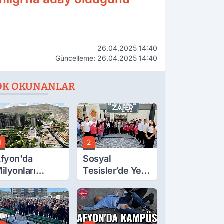
26.04.2025 14:40
Güncelleme: 26.04.2025 14:40
OK OKUNANLAR
1
2
fyon'da
Sosyal
ilyonları
Tesisler’de Yeni
lgilendiren
Tarife Belli Oldu
çıklama! Tarih
etleşti!