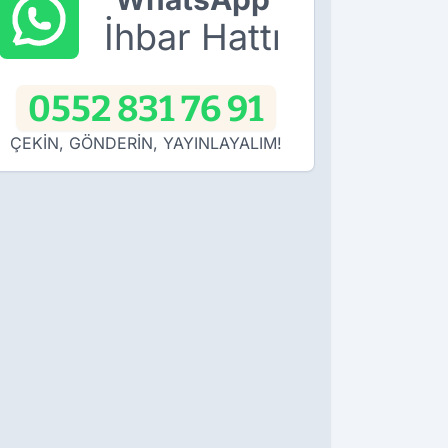
İhbar Hattı
0552 831 76 91
ÇEKİN, GÖNDERİN, YAYINLAYALIM!