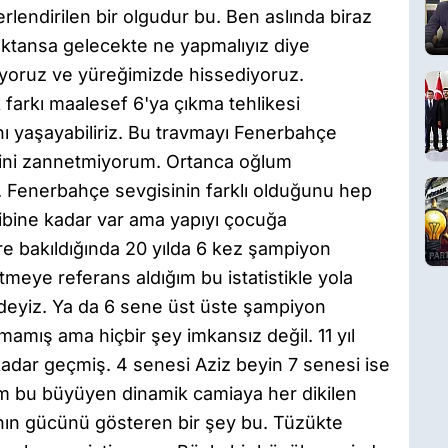
lendirilen bir olgudur bu. Ben aslında biraz
ktansa gelecekte ne yapmalıyız diye
iliyoruz ve yüreğimizde hissediyoruz.
farkı maalesef 6'ya çıkma tehlikesi
ını yaşayabiliriz. Bu travmayı Fenerbahçe
eğini zannetmiyorum. Ortanca oğlum
. Fenerbahçe sevgisinin farklı olduğunu hep
Dibine kadar var ama yapıyı çocuğa
ere bakıldığında 20 yılda 6 kez şampiyon
tmeye referans aldığım bu istatistikle yola
ideyiz. Ya da 6 sene üst üste şampiyon
 olmamış ama hiçbir şey imkansız değil. 11 yıl
adar geçmiş. 4 senesi Aziz beyin 7 senesi ise
im bu büyüyen dinamik camiaya her dikilen
nın gücünü gösteren bir şey bu. Tüzükte