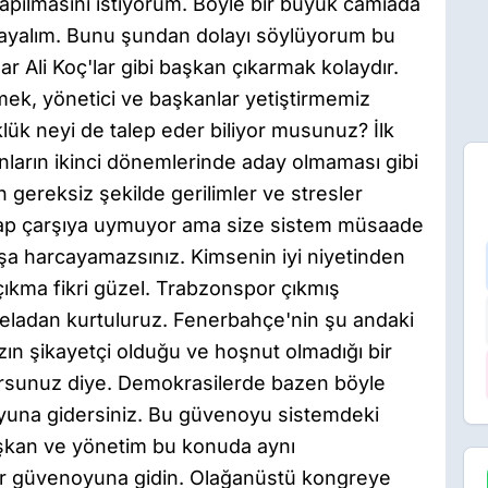
pılmasını istiyorum. Böyle bir büyük camiada
nırlayalım. Bunu şundan dolayı söylüyorum bu
lar Ali Koç'lar gibi başkan çıkarmak kolaydır.
rmek, yönetici ve başkanlar yetiştirmemiz
lük neyi de talep eder biliyor musunuz? İlk
rın ikinci dönemlerinde aday olmaması gibi
 gereksiz şekilde gerilimler ve stresler
sap çarşıya uymuyor ama size sistem müsaade
boşa harcayamazsınız. Kimsenin iyi niyetinden
çıkma fikri güzel. Trabzonspor çıkmış
eladan kurtuluruz. Fenerbahçe'nin şu andaki
zın şikayetçi olduğu ve hoşnut olmadığı bir
orsunuz diye. Demokrasilerde bazen böyle
yuna gidersiniz. Bu güvenoyu sistemdeki
başkan ve yönetim bu konuda aynı
r güvenoyuna gidin. Olağanüstü kongreye