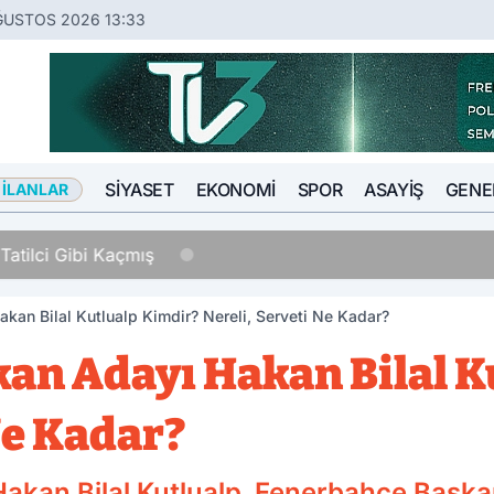
ĞUSTOS 2026 13:33
SIYASET
EKONOMI
SPOR
ASAYIŞ
GENE
 İLANLAR
Tatilci Gibi Kaçmış
an Bilal Kutlualp Kimdir? Nereli, Serveti Ne Kadar?
an Adayı Hakan Bilal K
Ne Kadar?
akan Bilal Kutlualp, Fenerbahçe Başka