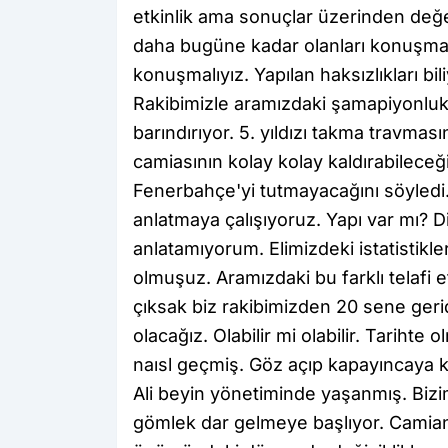
etkinlik ama sonuçlar üzerinden değer
daha bugüne kadar olanları konuşma
konuşmalıyız. Yapılan haksızlıkları b
Rakibimizle aramızdaki şamapiyonluk 
barındırıyor. 5. yıldızı takma travmas
camiasının kolay kolay kaldırabilec
Fenerbahçe'yi tutmayacağını söyledi
anlatmaya çalışıyoruz. Yapı var mı? 
anlatamıyorum. Elimizdeki istatistikl
olmuşuz. Aramızdaki bu farklı telafi e
çıksak biz rakibimizden 20 sene ger
olacağız. Olabilir mi olabilir. Tarihte
naısl geçmiş. Göz açıp kapayıncaya k
Ali beyin yönetiminde yaşanmış. Biz
gömlek dar gelmeye başlıyor. Camia