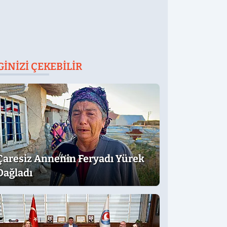
GINIZI ÇEKEBILIR
Çaresiz Annenin Feryadı Yürek
Dağladı