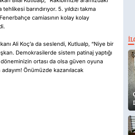
n Bilal Kutlualp, “Rakibimizle aramızdaki
ehlikesi barındırıyor. 5. yıldızı takma
ı Fenerbahçe camiasının kolay kolay
di.
İL
anı Ali Koç’a da seslendi, Kutlualp, “Niye bir
şkan. Demokrasilerde sistem patinaj yaptığı
 döneminizin ortası da olsa güven oyuna
en adayım! Önümüzde kazanılacak