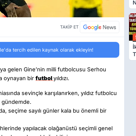
N
A
B
S
TAKİP ET
İ
'da tercih edilen kaynak olarak ekleyin!
T
A
T
ya gelen Gine’nin milli futbolcusu Serhou
B
a oynayan bir
futbol
yıldızı.
G
asında sevinçle karşılanırken, yıldız futbolcu
ağı gündemde.
, seçime sayılı günler kala bu önemli bir
hlerinde yapılacak olağanüstü seçimli genel