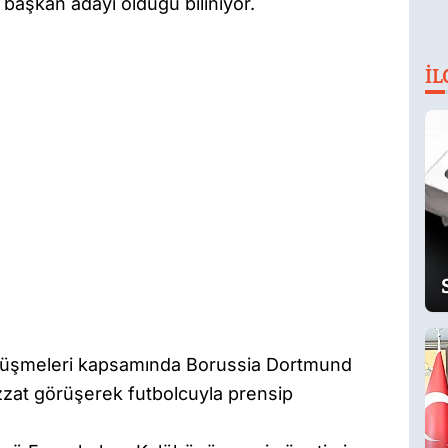
 başkan adayı olduğu biliniyor.
İL
rüşmeleri kapsamında Borussia Dortmund
zzat görüşerek futbolcuyla prensip