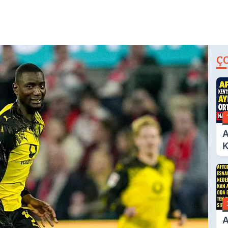
Ç
A
K
D
A
Ç
N
A