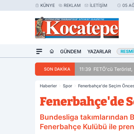
KÜNYE
REKLAM
İLETIŞIM
05 A
GÜNDEM
YAZARLAR
RESMI
11:39
FETÖ'cü Terörist, 
SON DAKİKA
Haberler
Spor
Fenerbahçe'de Seçim Öncesi
Fenerbahçe'de S
Bundesliga takımlarından B
Fenerbahçe Kulübü ile pren