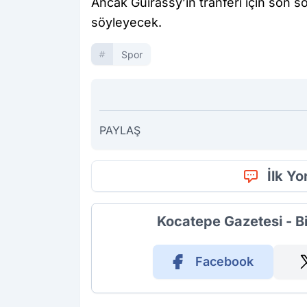
Ancak Guirassy’ın tranferi için son
söyleyecek.
Spor
PAYLAŞ
İlk Y
Kocatepe Gazetesi - B
Facebook