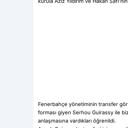
kurula Aziz Yıldırım ve Hakan Safi’nin
Fenerbahçe yönetiminin transfer gö
forması giyen Serhou Guirassy ile bi
anlaşmasına vardıkları öğrenildi.