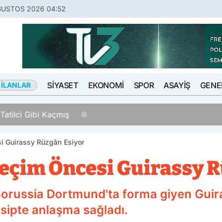
ĞUSTOS 2026 04:52
SIYASET
EKONOMI
SPOR
ASAYIŞ
GENE
 İLANLAR
Tatilci Gibi Kaçmış
 Guirassy Rüzgârı Esiyor
eçim Öncesi Guirassy R
orussia Dortmund'ta forma giyen Guira
sipte anlaşma sağladı.