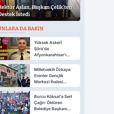
Rektör Aslan, Başkan Çelik’ten
Destek İstedi
UNLARA DA BAKIN
Yüksek Askerî
Şûra’da
Afyonkarahisar'ı
İlgilendiren İki Karar
Milletvekili Özkaya:
Erenler Gençlik
Merkezi İhalesi
Yakında
Burcu Köksal'a Sert
Çağrı: Öldüren
Belediye Başkanı