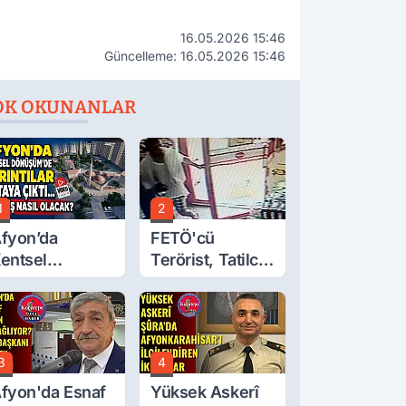
16.05.2026 15:46
Güncelleme: 16.05.2026 15:46
OK OKUNANLAR
1
2
fyon’da
FETÖ'cü
entsel
Terörist, Tatilci
önüşüm’de
Gibi Kaçmış
yrıntılar Ortaya
ıktı… Hakediş
asıl Olacak?
3
4
fyon'da Esnaf
Yüksek Askerî