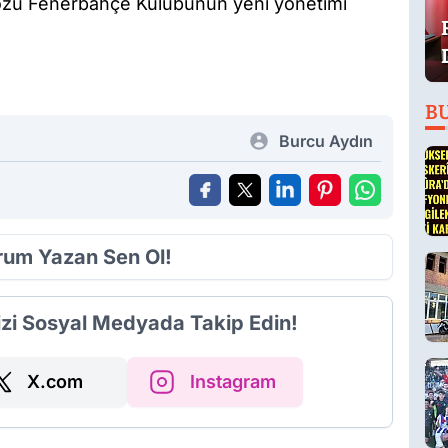
 sözü Fenerbahçe Kulübünün yeni yönetimi
B
Burcu Aydın
orum Yazan Sen Ol!
izi Sosyal Medyada Takip Edin!
X.com
Instagram