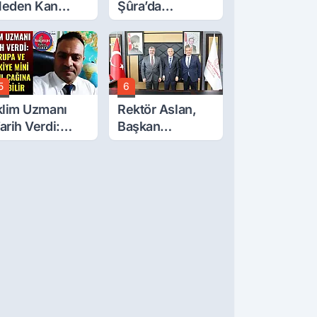
eden Kan
Şûra’da
ğlıyor? Oda
Afyonkarahisar'ı
aşkanı Tek Tek
İlgilendiren İki
ıraladı
Karar
5
6
klim Uzmanı
Rektör Aslan,
arih Verdi:
Başkan
vrupa Ve
Çelik’ten Destek
ürkiye Mini
İstedi
uzul Çağına
irebilir