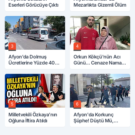
Eserleri Görücüye Çıktı
Mezarlıkta Gizemli Ölüm
3
4
Afyon’da Dolmuş
Orkun Kökçü'nün Acı
Ücretlerine Yüzde 40
Günü... Cenaze Namazı
Zam Talebi
Emirdağ'da
5
6
Milletvekili Özkaya’nın
Afyon'da Korkunç
Oğluna İftira Atıldı
Şüphe! Düştü Mü,
Öldürüldü Mü!