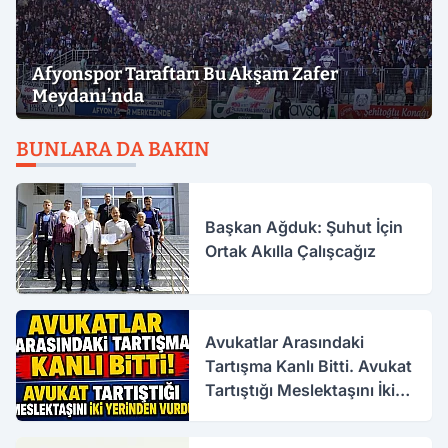
Afyonspor Taraftarı Bu Akşam Zafer
Meydanı’nda
BUNLARA DA BAKIN
Başkan Ağduk: Şuhut İçin
Ortak Akılla Çalışcağız
Avukatlar Arasındaki
Tartışma Kanlı Bitti. Avukat
Tartıştığı Meslektaşını İki
Yerinden Vurdu