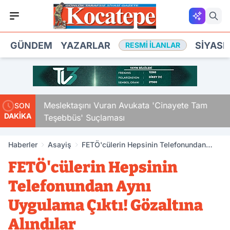
GÜNDEM
YAZARLAR
SIYASE
RESMI İLANLAR
Çocuk
Meslektaşını Vuran Avukata 'Cinayete Tam
SON
DAKİKA
Teşebbüs' Suçlaması
Haberler
Asayiş
FETÖ'cülerin Hepsinin Telefonundan
Aynı Uygulama Çıktı! Gözaltına Alındılar
FETÖ'cülerin Hepsinin
Telefonundan Aynı
Uygulama Çıktı! Gözaltına
Alındılar