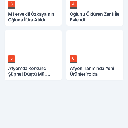
3
4
Milletvekili Özkaya’nın
Oğlunu Öldüren Zanlı İle
Oğluna İftira Atıldı
Evlendi
5
6
Afyon'da Korkunç
Afyon Tarımında Yeni
Şüphe! Düştü Mü,
Ürünler Yolda
Öldürüldü Mü!