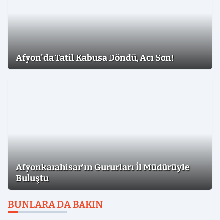
Afyon'da Tatil Kabusa Döndü, Acı Son!
Afyonkarahisar'ın Gururları İl Müdürüyle
Buluştu
BUNLARA DA BAKIN