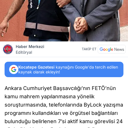
Haber Merkezi
TAKİP ET
Editöryal
Kocatepe Gazetesi
kaynağını Google'da tercih edilen
kaynak olarak ekleyin!
Ankara Cumhuriyet Başsavcılığı’nın FETÖ’nün
kamu mahrem yapılanmasına yönelik
soruşturmasında, telefonlarında ByLock yazışma
programını kullandıkları ve örgütsel bağlantıları
bulunduğu belirlenen 7’si aktif kamu görevlisi 24