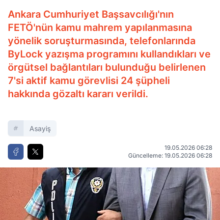
Ankara Cumhuriyet Başsavcılığı'nın
FETÖ'nün kamu mahrem yapılanmasına
yönelik soruşturmasında, telefonlarında
ByLock yazışma programını kullandıkları ve
örgütsel bağlantıları bulunduğu belirlenen
7'si aktif kamu görevlisi 24 şüpheli
hakkında gözaltı kararı verildi.
Asayiş
19.05.2026 06:28
Güncelleme: 19.05.2026 06:28