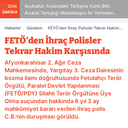
Avukatlar Arasındaki Tartışma Kanlı Bitti.
SON
DAKİKA
Avukat Tartıştığı Meslektaşını İki Yerinden
Vurdu
Haberler
Gündem
FETÖ'den İhraç Polisler Tekrar Hakim
Karşısında
FETÖ'den İhraç Polisler
Tekrar Hakim Karşısında
Afyonkarahisar 2. Ağır Ceza
Mahkemesinde, Yargıtay 3. Ceza Dairesinin
bozma ilamı doğrultusunda Fetulahçı Terör
Örgütü, Paralel Devlet Yapılanması
(FETÖ/PDY) Silahlı Terör Örgütüne Üye
Olma suçundan hakkında 6 yıl 3 ay
mahkûmiyet kararı verilen ihraç polis
C.B.'nin duruşması görüldü.