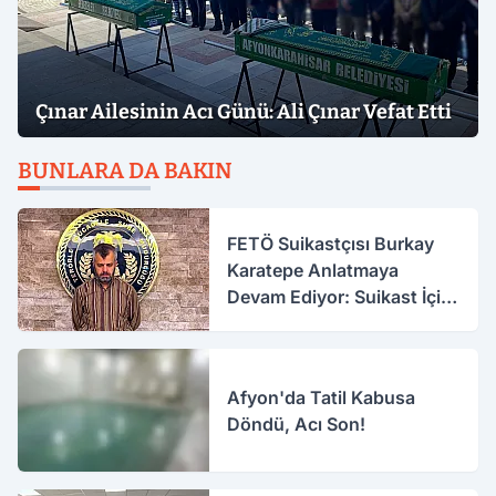
Çınar Ailesinin Acı Günü: Ali Çınar Vefat Etti
BUNLARA DA BAKIN
FETÖ Suikastçısı Burkay
Karatepe Anlatmaya
Devam Ediyor: Suikast İçin
Gittim
Afyon'da Tatil Kabusa
Döndü, Acı Son!