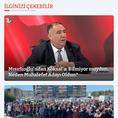
İLGINIZI ÇEKEBILIR
Mısırlıoğlu'ndan Köksal'a: Bilmiyor muydun,
Neden Muhalefet Adayı Oldun?