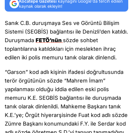
Kocatepe Gazetesi
kaynağını Google'da tercih edilen
kaynak olarak ekleyin!
Sanık C.B. duruşmaya Ses ve Görüntü Bilişim
Sistemi (SEGBİS) bağlantısı ile Denizli’den katıldı.
Duruşmada
FETÖ’nün
sözde sohbet
toplantılarına katıldıkları için meslekten ihraç
edilen iki polis memuru tanık olarak dinlendi.
“Garson” kod adlı kişinin ifadesi doğrultusunda
terör örgütünün sözde “Mahrem İmam”
yapılanması olduğu iddia edilen eski polis
memuru K.E. SEGBİS bağlantısı ile duruşmada
tanık olarak dinlenildi. Mahkeme Başkanı tanık
K.E.’ye; Örgüt hiyerarşisinde Fuat kod adlı sözde
Zümre Başkanı konumundaki F.Y. ile Serdar kod
adlı sözde öğretmen S.D.’yi tanıyıp tanımadığını