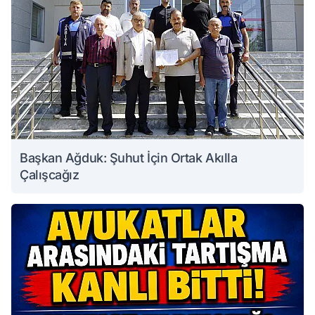
Başkan Ağduk: Şuhut İçin Ortak Akılla
Çalışcağız