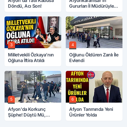
Afyon'da Tatil Kabusa
Afyonkarahisar'ın
Döndü, Acı Son!
Gururları İl Müdürüyle
Buluştu
3
4
Milletvekili Özkaya’nın
Oğlunu Öldüren Zanlı İle
Oğluna İftira Atıldı
Evlendi
5
6
Afyon'da Korkunç
Afyon Tarımında Yeni
Şüphe! Düştü Mü,
Ürünler Yolda
Öldürüldü Mü!