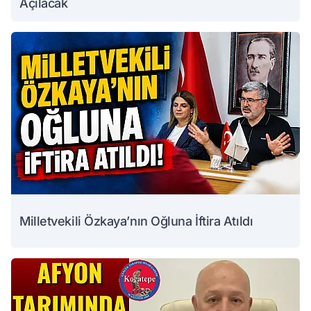
Açılacak
Milletvekili Özkaya’nın Oğluna İftira Atıldı