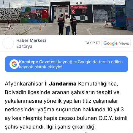
Haber Merkezi
TAKİP ET
Editöryal
Kocatepe Gazetesi
kaynağını Google'da tercih edilen
kaynak olarak ekleyin!
Afyonkarahisar İl
Jandarma
Komutanlığınca,
Bolvadin ilçesinde aranan şahısların tespiti ve
yakalanmasına yönelik yapılan titiz çalışmalar
neticesinde; yağma suçundan hakkında 10 yıl 3
ay kesinleşmiş hapis cezası bulunan O.C.Y. isimli
şahıs yakalandı. İlgili şahıs çıkarıldığı