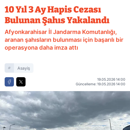
Yakalandı
10 Yıl 3 Ay Hapis Cezası
Bulunan Şahıs Yakalandı
Afyonkarahisar İl Jandarma Komutanlığı,
aranan şahısların bulunması için başarılı bir
operasyona daha imza attı
Asayiş
19.05.2026 14:00
Güncelleme: 19.05.2026 14:00