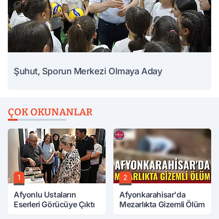
Şuhut, Sporun Merkezi Olmaya Aday
ÇOK OKUNANLAR
1
2
Afyonlu Ustaların
Afyonkarahisar'da
Eserleri Görücüye Çıktı
Mezarlıkta Gizemli Ölüm