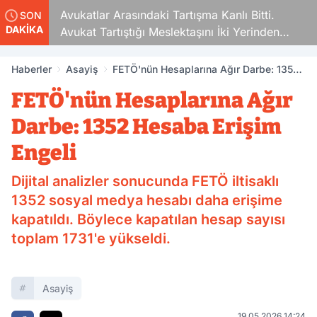
Avukatlar Arasındaki Tartışma Kanlı Bitti.
SON
DAKİKA
Avukat Tartıştığı Meslektaşını İki Yerinden
Vurdu
Haberler
Asayiş
FETÖ'nün Hesaplarına Ağır Darbe: 1352
Hesaba Erişim Engeli
FETÖ'nün Hesaplarına Ağır
Darbe: 1352 Hesaba Erişim
Engeli
Dijital analizler sonucunda FETÖ iltisaklı
1352 sosyal medya hesabı daha erişime
kapatıldı. Böylece kapatılan hesap sayısı
toplam 1731'e yükseldi.
Asayiş
19.05.2026 14:24