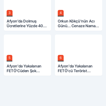
3
4
Afyon’da Dolmuş
Orkun Kökçü'nün Acı
Ücretlerine Yüzde 40
Günü... Cenaze Namazı
Zam Talebi
Emirdağ'da
5
6
Afyon'da Yakalanan
Afyon'da Yakalanan
FETÖ'Cüden Şok
FETÖ'cü Terörist
İtiraflar
Adliye'de