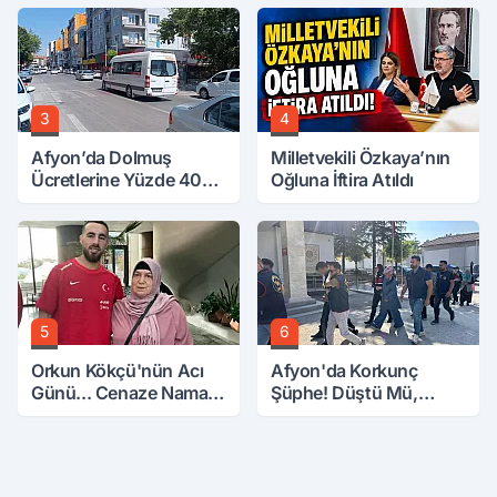
3
4
Afyon’da Dolmuş
Milletvekili Özkaya’nın
Ücretlerine Yüzde 40
Oğluna İftira Atıldı
Zam Talebi
5
6
Orkun Kökçü'nün Acı
Afyon'da Korkunç
Günü... Cenaze Namazı
Şüphe! Düştü Mü,
Emirdağ'da
Öldürüldü Mü!