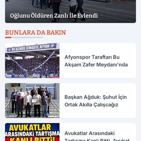
Oğlunu Öldüren Zanlı İle Evlendi
BUNLARA DA BAKIN
Afyonspor Taraftarı Bu
Akşam Zafer Meydanı’nda
Başkan Ağduk: Şuhut İçin
Ortak Akılla Çalışcağız
Avukatlar Arasındaki
Tartışma Kanlı Bitti. Avukat