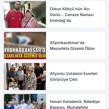
Orkun Kökçü'nün Acı
Günü... Cenaze Namazı
Emirdağ'da
Afyonkarahisar'da
Mezarlıkta Gizemli Ölüm
Afyonlu Ustaların Eserleri
Görücüye Çıktı
Hasan Karadeniz: Belediye
Başkanı, Muhalefete