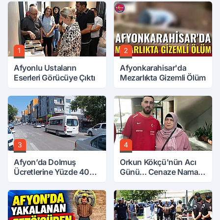
1
2
Afyonlu Ustaların
Afyonkarahisar'da
Eserleri Görücüye Çıktı
Mezarlıkta Gizemli Ölüm
3
4
Afyon’da Dolmuş
Orkun Kökçü'nün Acı
Ücretlerine Yüzde 40
Günü... Cenaze Namazı
Zam Talebi
Emirdağ'da