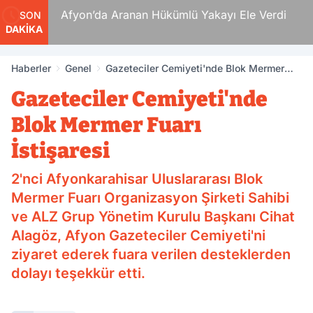
 Ölüm
Afyon’da Aranan Hükümlü Yakayı Ele Verdi
SON
DAKİKA
Haberler
Genel
Gazeteciler Cemiyeti'nde Blok Mermer
Fuarı İstişaresi
Gazeteciler Cemiyeti'nde
Blok Mermer Fuarı
İstişaresi
2'nci Afyonkarahisar Uluslararası Blok
Mermer Fuarı Organizasyon Şirketi Sahibi
ve ALZ Grup Yönetim Kurulu Başkanı Cihat
Alagöz, Afyon Gazeteciler Cemiyeti'ni
ziyaret ederek fuara verilen desteklerden
dolayı teşekkür etti.