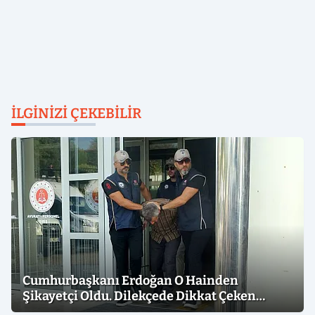
İLGINIZI ÇEKEBILIR
Cumhurbaşkanı Erdoğan O Hainden
Şikayetçi Oldu. Dilekçede Dikkat Çeken
İfadeler