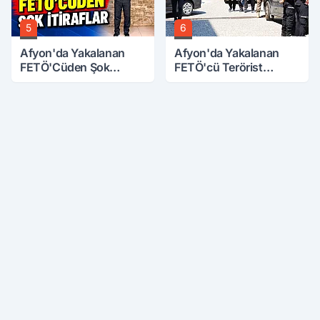
5
6
Afyon'da Yakalanan
Afyon'da Yakalanan
FETÖ'Cüden Şok
FETÖ'cü Terörist
İtiraflar
Adliye'de