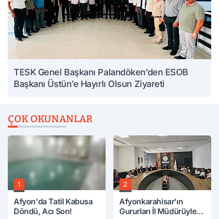
TESK Genel Başkanı Palandöken’den ESOB
Başkanı Üstün’e Hayırlı Olsun Ziyareti
ÇOK OKUNANLAR
1
2
Afyon'da Tatil Kabusa
Afyonkarahisar'ın
Döndü, Acı Son!
Gururları İl Müdürüyle