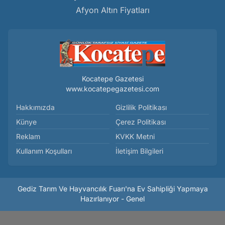
Afyon Altın Fiyatları
Kocatepe Gazetesi
www.kocatepegazetesi.com
Hakkımızda
Gizlilik Politikası
Künye
Çerez Politikası
Reklam
KVKK Metni
Kullanım Koşulları
İletişim Bilgileri
Gediz Tarım Ve Hayvancılık Fuarı'na Ev Sahipliği Yapmaya
Hazırlanıyor - Genel
Haber Yazılımı:
Medya İnternet
-
Kulga Haber Yazılımı
v26.7.3