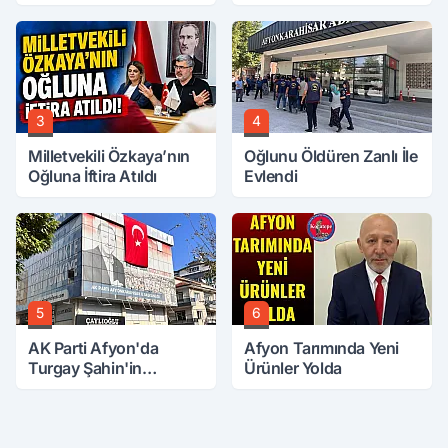
Buluştu
3
4
Milletvekili Özkaya’nın
Oğlunu Öldüren Zanlı İle
Oğluna İftira Atıldı
Evlendi
5
6
AK Parti Afyon'da
Afyon Tarımında Yeni
Turgay Şahin'in
Ürünler Yolda
Ardından Bir Şok Daha!