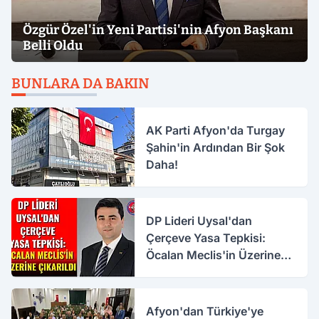
Özgür Özel'in Yeni Partisi'nin Afyon Başkanı
Belli Oldu
BUNLARA DA BAKIN
AK Parti Afyon'da Turgay
Şahin'in Ardından Bir Şok
Daha!
DP Lideri Uysal'dan
Çerçeve Yasa Tepkisi:
Öcalan Meclis'in Üzerine
Çıkarıldı
Afyon'dan Türkiye'ye