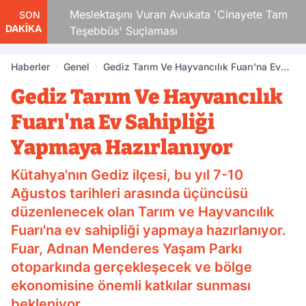
 Çocuk
Meslektaşını Vuran Avukata 'Cinayete Tam
SON
DAKİKA
Teşebbüs' Suçlaması
Haberler
Genel
Gediz Tarım Ve Hayvancılık Fuarı'na Ev
Sahipliği Yapmaya Hazırlanıyor
Gediz Tarım Ve Hayvancılık
Fuarı'na Ev Sahipliği
Yapmaya Hazırlanıyor
Kütahya'nın Gediz ilçesi, bu yıl 7-10
Ağustos tarihleri arasında üçüncüsü
düzenlenecek olan Tarım ve Hayvancılık
Fuarı'na ev sahipliği yapmaya hazırlanıyor.
Fuar, Adnan Menderes Yaşam Parkı
otoparkında gerçekleşecek ve bölge
ekonomisine önemli katkılar sunması
bekleniyor.