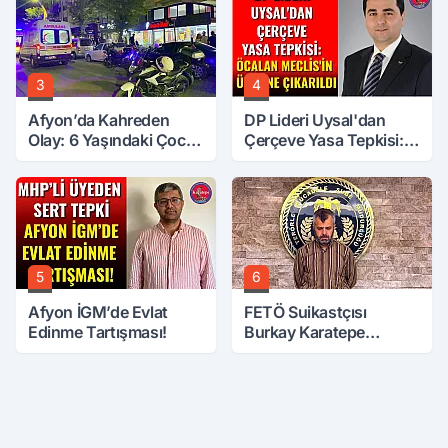
3
4
Afyon’da Kahreden
DP Lideri Uysal'dan
Olay: 6 Yaşındaki Çocuk
Çerçeve Yasa Tepkisi:
6. Kattan Düştü
Öcalan Meclis'in
Üzerine Çıkarıldı
5
6
Afyon İGM’de Evlat
FETÖ Suikastçısı
Edinme Tartışması!
Burkay Karatepe
Anlatmaya Devam
Ediyor: Suikast İçin
Gittim