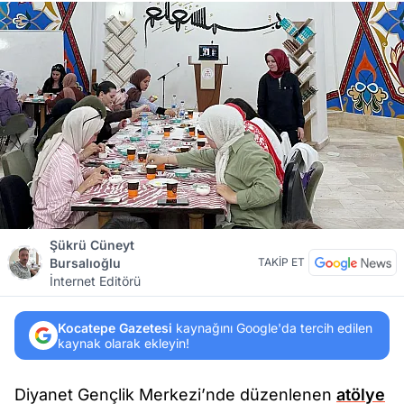
Şükrü Cüneyt
Bursalıoğlu
TAKİP ET
İnternet Editörü
Kocatepe Gazetesi
kaynağını Google'da tercih edilen
kaynak olarak ekleyin!
Diyanet Gençlik Merkezi’nde düzenlenen
atölye