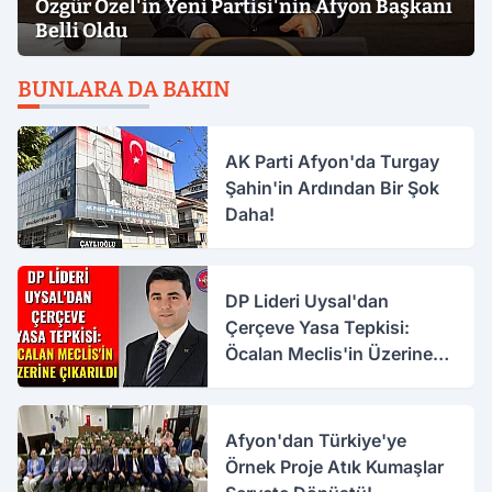
Özgür Özel'in Yeni Partisi'nin Afyon Başkanı
Belli Oldu
BUNLARA DA BAKIN
AK Parti Afyon'da Turgay
Şahin'in Ardından Bir Şok
Daha!
DP Lideri Uysal'dan
Çerçeve Yasa Tepkisi:
Öcalan Meclis'in Üzerine
Çıkarıldı
Afyon'dan Türkiye'ye
Örnek Proje Atık Kumaşlar