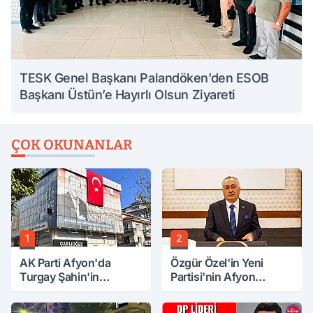
TESK Genel Başkanı Palandöken’den ESOB
Başkanı Üstün’e Hayırlı Olsun Ziyareti
ÇOK OKUNANLAR
1
2
AK Parti Afyon'da
Özgür Özel'in Yeni
Turgay Şahin'in
Partisi'nin Afyon
Ardından Bir Şok Daha!
Başkanı Belli Oldu