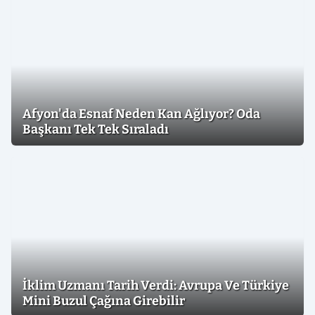
Afyon'da Esnaf Neden Kan Ağlıyor? Oda
Başkanı Tek Tek Sıraladı
İklim Uzmanı Tarih Verdi: Avrupa Ve Türkiye
Mini Buzul Çağına Girebilir