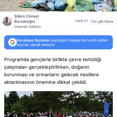
Şükrü Cüneyt
Bursalıoğlu
TAKİP ET
İnternet Editörü
Kocatepe Gazetesi
kaynağını Google'da tercih edilen
kaynak olarak ekleyin!
Programda gençlerle birlikte çevre temizliği
çalışmaları gerçekleştirilirken, doğanın
korunması ve ormanların gelecek nesillere
aktarılmasının önemine dikkat çekildi.