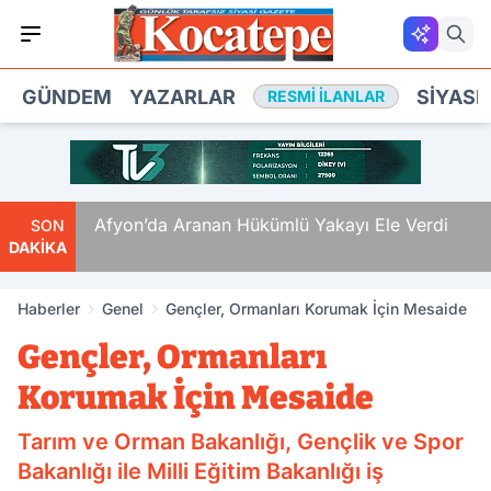
GÜNDEM
YAZARLAR
SIYASE
RESMI İLANLAR
 Ölüm
Afyon’da Aranan Hükümlü Yakayı Ele Verdi
SON
DAKİKA
Haberler
Genel
Gençler, Ormanları Korumak İçin Mesaide
Gençler, Ormanları
Korumak İçin Mesaide
Tarım ve Orman Bakanlığı, Gençlik ve Spor
Bakanlığı ile Milli Eğitim Bakanlığı iş