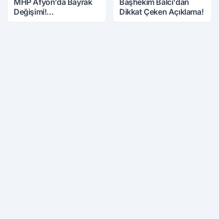
MHP Afyon’da Bayrak
Başhekim Balcı'dan
Değişimi!
Dikkat Çeken Açıklama!
Danaoğlu’ndan Dikkat
Çeken Mesaj