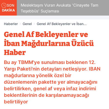
Çocuk
Meslektaşını Vuran Avukata 'Cinayete Tam
SON
DAKİKA
Teşebbüs' Suçlaması
Haberler
Genel
Genel Af Bekleyenler ve İban
Mağdurlarına Üzücü Haber
Genel Af Bekleyenler ve
İban Mağdurlarına Üzücü
Haber
Bu ay TBMM'ye sunulması beklenen 12.
Yargı Paketi'nin detayları netleşiyor. IBAN
mağdurlarına yönelik özel bir
düzenlemenin pakette yer almayacağını
belirtilirken, genel af veya infaz indirimi
beklentilerinin de karşılanamayacağı
belirtiliyor