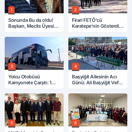
1
2
Sonunda Bu da oldu!
Firari FETÖ'cü
Başkan, Meclis Üyesini
Karatepe'nin Gösterdiği
Hobi Bahçesinden
Yerler Didik Didik
Attırdı
Aranıyor
3
4
Yolcu Otobüsü
Başyiğit Ailesinin Acı
Kamyonete Çarptı: 1
Günü: Ali Başyiğit Vefat
Ölü, 15 Yaralı
Etti
5
6