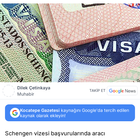
Dilek Çetinkaya
TAKİP ET
Muhabir
Kocatepe Gazetesi
kaynağını Google'da tercih edilen
kaynak olarak ekleyin!
Schengen vizesi başvurularında aracı