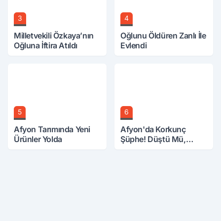
3
4
Milletvekili Özkaya’nın
Oğlunu Öldüren Zanlı İle
Oğluna İftira Atıldı
Evlendi
5
6
Afyon Tarımında Yeni
Afyon'da Korkunç
Ürünler Yolda
Şüphe! Düştü Mü,
Öldürüldü Mü!