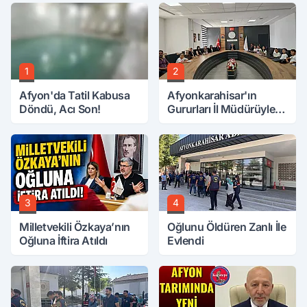
1
2
Afyon'da Tatil Kabusa
Afyonkarahisar'ın
Döndü, Acı Son!
Gururları İl Müdürüyle
Buluştu
3
4
Milletvekili Özkaya’nın
Oğlunu Öldüren Zanlı İle
Oğluna İftira Atıldı
Evlendi