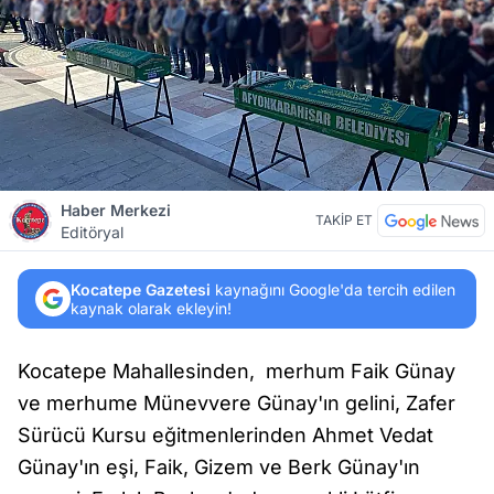
Haber Merkezi
TAKİP ET
Editöryal
Kocatepe Gazetesi
kaynağını Google'da tercih edilen
kaynak olarak ekleyin!
Kocatepe Mahallesinden, merhum Faik Günay
ve merhume Münevvere Günay'ın gelini, Zafer
Sürücü Kursu eğitmenlerinden Ahmet Vedat
Günay'ın eşi, Faik, Gizem ve Berk Günay'ın