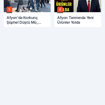
5
6
Afyon'da Korkunç
Afyon Tarımında Yeni
Şüphe! Düştü Mü,
Ürünler Yolda
Öldürüldü Mü!