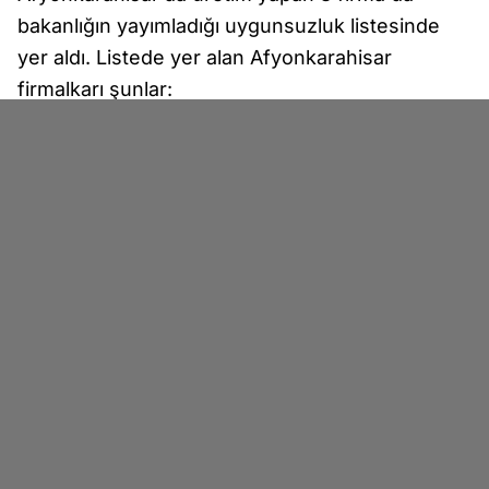
bakanlığın yayımladığı uygunsuzluk listesinde
yer aldı. Listede yer alan Afyonkarahisar
firmalkarı şunlar:
Yükseldi Sucukları Et ve Et Ürn. Hay. Yem
Üretimi ve Nakliyecilik İth. İhr. San. ve Tic. Ltd.
Şti.
Marka: Bolaybars Sucukları
Ürün: Isıl İşlem Görmüş Piliç Sucuk
Uygunsuzluk: Sakatat (baş eti) tespiti
İl/İlçe: Afyonkarahisar/Bolvadin
Sütili Gıda Tarım Hayvancılık Sanayi Ticaret Ltd.
Şti
.
Marka: Sütili
Ürün: Tam Yağlı Beyaz Peynir
Uygunsuzluk: Yağ oranının düşük olması