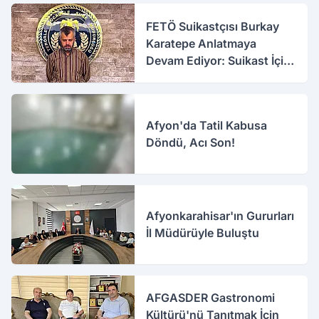
FETÖ Suikastçısı Burkay
Karatepe Anlatmaya
Devam Ediyor: Suikast İçin
Gittim
Afyon'da Tatil Kabusa
Döndü, Acı Son!
Afyonkarahisar'ın Gururları
İl Müdürüyle Buluştu
AFGASDER Gastronomi
Kültürü'nü Tanıtmak İçin