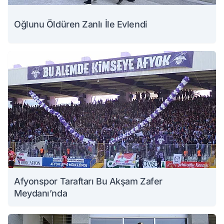
Oğlunu Öldüren Zanlı İle Evlendi
Afyonspor Taraftarı Bu Akşam Zafer
Meydanı’nda