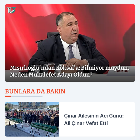
Mısırlıoğlu'ndan Köksal'a: Bilmiyor muydun,
Neden Muhalefet Adayı Oldun?
BUNLARA DA BAKIN
Çınar Ailesinin Acı Günü:
Ali Çınar Vefat Etti