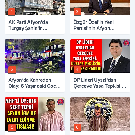
1
2
AK Parti Afyon'da
Özgür Özel'in Yeni
Turgay Şahin'in
Partisi'nin Afyon
Ardından Bir Şok Daha!
Başkanı Belli Oldu
3
4
Afyon’da Kahreden
DP Lideri Uysal'dan
Olay: 6 Yaşındaki Çocuk
Çerçeve Yasa Tepkisi:
6. Kattan Düştü
Öcalan Meclis'in
Üzerine Çıkarıldı
5
6