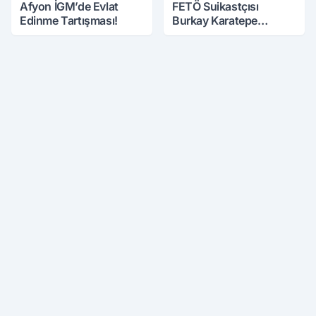
Afyon İGM’de Evlat
FETÖ Suikastçısı
Edinme Tartışması!
Burkay Karatepe
Anlatmaya Devam
Ediyor: Suikast İçin
Gittim