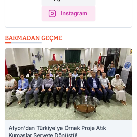
Instagram
BAKMADAN GEÇME
Afyon'dan Türkiye'ye Örnek Proje Atık
Kumaşlar Servete Dönüştü!