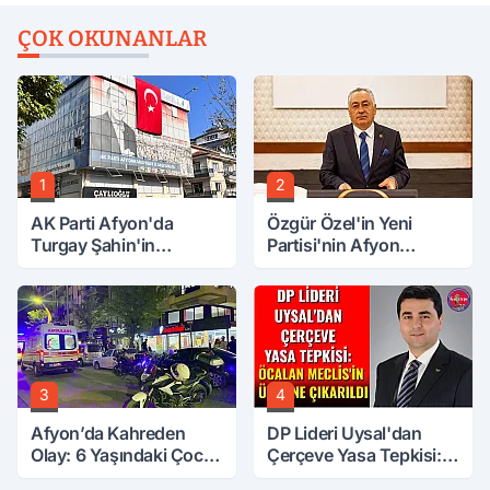
ÇOK OKUNANLAR
1
2
AK Parti Afyon'da
Özgür Özel'in Yeni
Turgay Şahin'in
Partisi'nin Afyon
Ardından Bir Şok Daha!
Başkanı Belli Oldu
3
4
Afyon’da Kahreden
DP Lideri Uysal'dan
Olay: 6 Yaşındaki Çocuk
Çerçeve Yasa Tepkisi:
6. Kattan Düştü
Öcalan Meclis'in