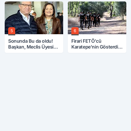
Üzerine Çıkarıldı
5
6
Sonunda Bu da oldu!
Firari FETÖ'cü
Başkan, Meclis Üyesini
Karatepe'nin Gösterdiği
Hobi Bahçesinden
Yerler Didik Didik
Attırdı
Aranıyor