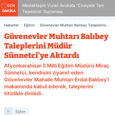
Çocuk
Meslektaşını Vuran Avukata 'Cinayete Tam
SON
DAKİKA
Teşebbüs' Suçlaması
Haberler
Eğitim
Güvenevler Muhtarı Balıbey Taleplerini
Müdür Sünnetci'ye Aktardı
Güvenevler Muhtarı Balıbey
Taleplerini Müdür
Sünnetci'ye Aktardı
Afyonkarahisar İl Milli Eğitim Müdürü Miraç
Sünnetci, kendisini ziyaret eden
Güvenevler Mahalle Muhtarı Erdal Balıbey'i
makamında kabul ederek, taleplerini
titizlikle dinledi.
Eğitim