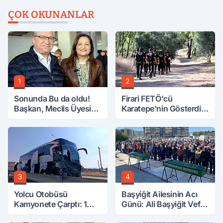
ÇOK OKUNANLAR
1
2
Sonunda Bu da oldu!
Firari FETÖ'cü
Başkan, Meclis Üyesini
Karatepe'nin Gösterdiği
Hobi Bahçesinden
Yerler Didik Didik
Attırdı
Aranıyor
3
4
Yolcu Otobüsü
Başyiğit Ailesinin Acı
Kamyonete Çarptı: 1
Günü: Ali Başyiğit Vefat
Ölü, 15 Yaralı
Etti