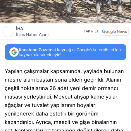
İHA
TAKİP ET
İhlas Haber Ajansı
Kocatepe Gazetesi
kaynağını Google'da tercih edilen
kaynak olarak ekleyin!
Yapılan çalışmalar kapsamında, yaylada bulunan
mesire alanı baştan sona elden geçirildi. Alanın
çeşitli noktalarına 26 adet yeni demir ormancı
masası yerleştirildi. Mevcut ahşap kamelyalar,
ağaçlar ve tuvalet yapılarının boyaları
yenilenerek daha estetik bir görünüm
kazandırıldı. Ayrıca, mescit ve gişe binalarının
çatı kaplamaları da tamamen değiştirilerek daha