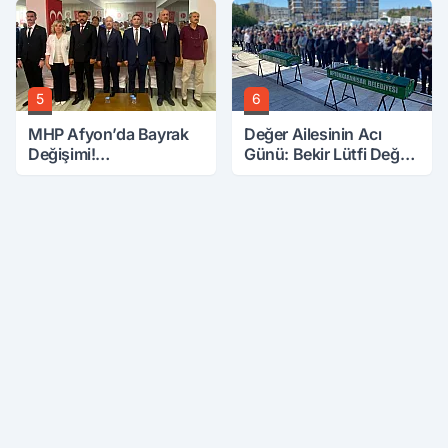
5
6
MHP Afyon’da Bayrak
Değer Ailesinin Acı
Değişimi!
Günü: Bekir Lütfi Değer
Danaoğlu’ndan Dikkat
Vefat Etti
Çeken Mesaj