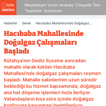
Çocuk
Meslektaşını Vuran Avukata 'Cinayete Tam
SON
DAKİKA
Teşebbüs' Suçlaması
Haberler
Genel
Hacıbaba Mahallesinde Doğalgaz
Çalışmaları Başladı
Hacıbaba Mahallesinde
Doğalgaz Çalışmaları
Başladı
Kütahya'nın Gediz ilçesine sonradan
mahalle olarak katılan Hacıbaba
Mahallesi'nde doğalgaz çalışmaları resmen
başladı. Mahalle sakinlerinin uzun süredir
beklediği bu hizmet kapsamında, doğalgaz
ana hat döşeme işlemleri hızla ilerliyor.
Vatandaşların kısa süre içinde doğalgaz
konforuna kavuşması hedefleniyor.