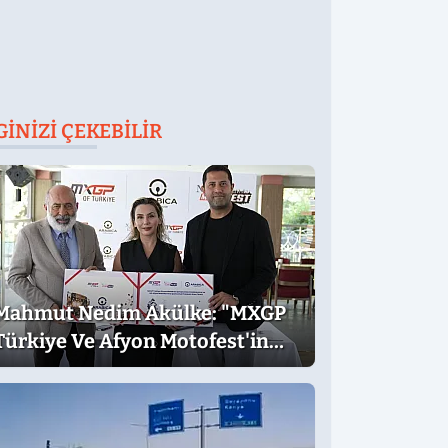
GINIZI ÇEKEBILIR
Mahmut Nedim Akülke: "MXGP
Türkiye Ve Afyon Motofest'in
Ülkemize Katkısı Çok Büyük"