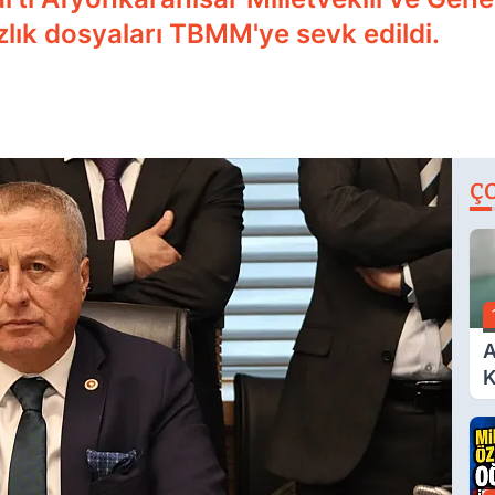
ık dosyaları TBMM'ye sevk edildi.
Ç
A
K
A