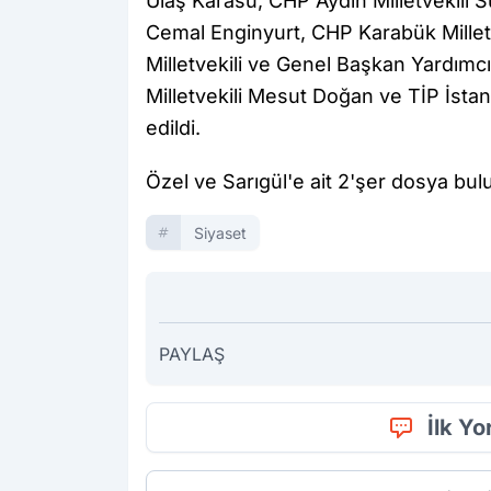
Ulaş Karasu, CHP Aydın Milletvekili S
Cemal Enginyurt, CHP Karabük Milletv
Milletvekili ve Genel Başkan Yardımcı
Milletvekili Mesut Doğan ve TİP İstan
edildi.
Özel ve Sarıgül'e ait 2'şer dosya bul
Siyaset
PAYLAŞ
İlk Y