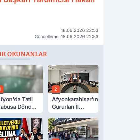
18.06.2026 22:53
Güncelleme: 18.06.2026 22:53
OK OKUNANLAR
1
2
fyon'da Tatil
Afyonkarahisar'ın
abusa Döndü,
Gururları İl
cı Son!
Müdürüyle
Buluştu