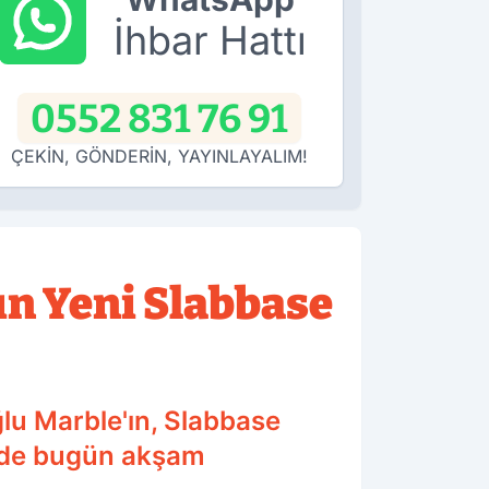
İhbar Hattı
0552 831 76 91
ÇEKİN, GÖNDERİN, YAYINLAYALIM!
ın Yeni Slabbase
lu Marble'ın, Slabbase
inde bugün akşam