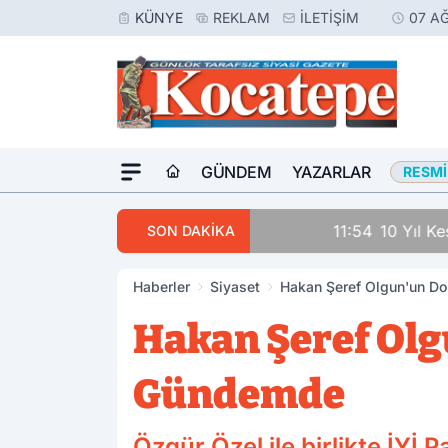
KÜNYE
REKLAM
İLETIŞIM
07 A
GÜNDEM
YAZARLAR
RESMI
11:54
10 Yıl Kesinleşmi
SON DAKİKA
Haberler
Siyaset
Hakan Şeref Olgun'un Do
Hakan Şeref Olg
Gündemde
Özgür Özel ile birlikte İYİ