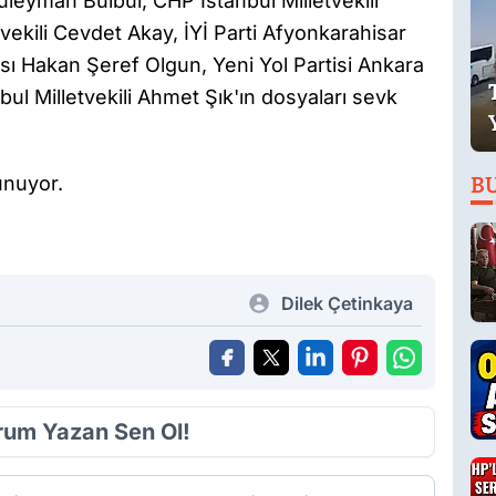
üleyman Bülbül, CHP İstanbul Milletvekili
ekili Cevdet Akay, İYİ Parti Afyonkarahisar
sı Hakan Şeref Olgun, Yeni Yol Partisi Ankara
bul Milletvekili Ahmet Şık'ın dosyaları sevk
unuyor.
B
Dilek Çetinkaya
orum Yazan Sen Ol!