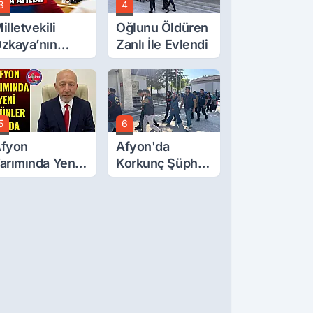
3
4
illetvekili
Oğlunu Öldüren
zkaya’nın
Zanlı İle Evlendi
ğluna İftira
tıldı
5
6
fyon
Afyon'da
arımında Yeni
Korkunç Şüphe!
rünler Yolda
Düştü Mü,
Öldürüldü Mü!