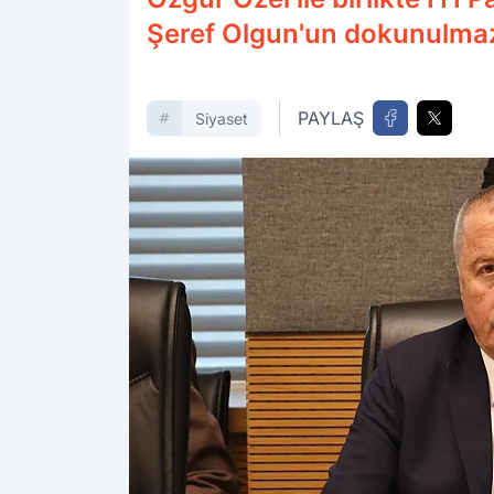
Şeref Olgun'un dokunulmazl
PAYLAŞ
Siyaset