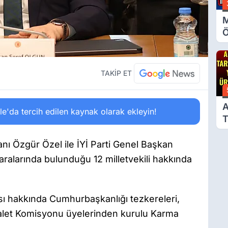
M
Ö
O
A
TAKİP ET
A
'da tercih edilen kaynak olarak ekleyin!
T
Ü
 Özgür Özel ile İYİ Parti Genel Başkan
ralarında bulunduğu 12 milletvekili hakkında
sı hakkında Cumhurbaşkanlığı tezkereleri,
alet Komisyonu üyelerinden kurulu Karma