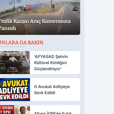
Trafik Kazası Araç Kamerasına
Yansıdı
UNLARA DA BAKIN
‘AFYASAD Şehrin
Kültürel Kimliğini
Güçlendiriyor’
O Avukat Adliyeye
Sevk Edildi
Afyon İGM’de Evlat