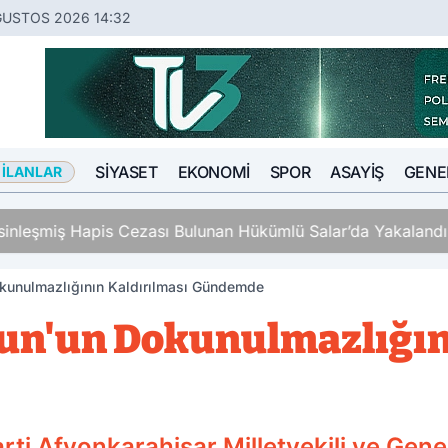
ĞUSTOS 2026 14:32
SIYASET
EKONOMI
SPOR
ASAYIŞ
GENE
 İLANLAR
ş Hapis Cezası Bulunan Hükümlü Salar’da Yakalandı
kunulmazlığının Kaldırılması Gündemde
un'un Dokunulmazlığın
 Parti Afyonkarahisar Milletvekili ve Ge