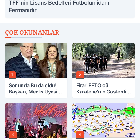
TFF'nin Lisans Bedelleri Futbolun idam
Fermanıdır
ÇOK OKUNANLAR
1
2
Sonunda Bu da oldu!
Firari FETÖ'cü
Başkan, Meclis Üyesini
Karatepe'nin Gösterdiği
Hobi Bahçesinden
Yerler Didik Didik
Attırdı
Aranıyor
3
4