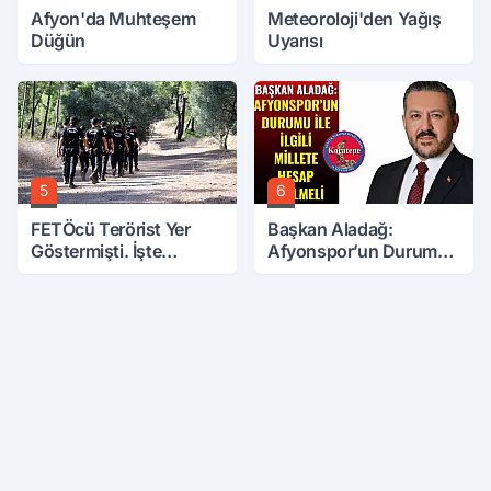
Afyon'da Muhteşem
Meteoroloji'den Yağış
Düğün
Uyarısı
5
6
FETÖcü Terörist Yer
Başkan Aladağ:
Göstermişti. İşte
Afyonspor’un Durumu
Bulunanlar
İle İlgili Millete Hesap
Verilmeli