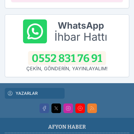
WhatsApp
İhbar Hattı
0552 831 76 91
ÇEKİN, GÖNDERİN, YAYINLAYALIM!
YAZARLAR
AFYON HABER