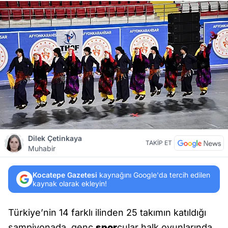
Dilek Çetinkaya
TAKİP ET
Muhabir
Kocatepe Gazetesi
kaynağını Google'da tercih edilen
kaynak olarak ekleyin!
Türkiye’nin 14 farklı ilinden 25 takımın katıldığı
şampiyonada, genç
spor
cular halk oyunlarında