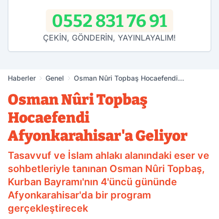
0552 831 76 91
ÇEKİN, GÖNDERİN, YAYINLAYALIM!
Haberler
Genel
Osman Nûri Topbaş Hocaefendi
Afyonkarahisar'a Geliyor
Osman Nûri Topbaş
Hocaefendi
Afyonkarahisar'a Geliyor
Tasavvuf ve İslam ahlakı alanındaki eser ve
sohbetleriyle tanınan Osman Nûri Topbaş,
Kurban Bayramı'nın 4'üncü gününde
Afyonkarahisar'da bir program
gerçekleştirecek