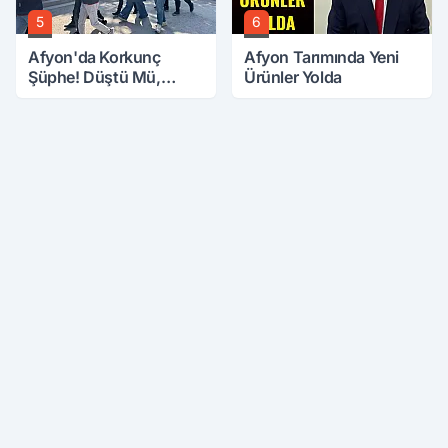
5
6
Afyon'da Korkunç
Afyon Tarımında Yeni
Şüphe! Düştü Mü,
Ürünler Yolda
Öldürüldü Mü!