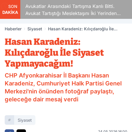
Avukatlar Arasındaki Tartışma Kanlı Bitti.
SON
DAKİKA
Avukat Tartıştığı Meslektaşını İki Yerinden
Vurdu
Haberler
Siyaset
Hasan Karadeniz: Kılıçdaroğlu İle
Siyaset Yapmayacağım!
Hasan Karadeniz:
Kılıçdaroğlu İle Siyaset
Yapmayacağım!
CHP Afyonkarahisar İl Başkanı Hasan
Karadeniz, Cumhuriyet Halk Partisi Genel
Merkezi'nin önünden fotoğraf paylaştı,
geleceğe dair mesaj verdi
Siyaset
24.05.2026 16:00