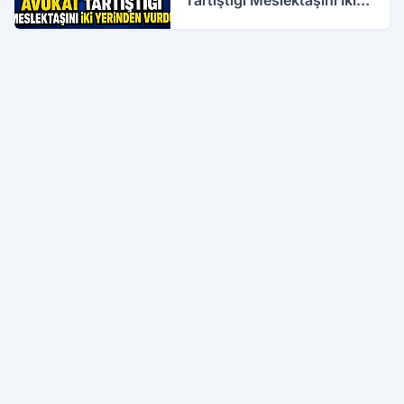
Tartıştığı Meslektaşını İki
Yerinden Vurdu