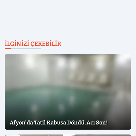
İLGINIZI ÇEKEBILIR
Afyon'da Tatil Kabusa Döndü, Acı Son!