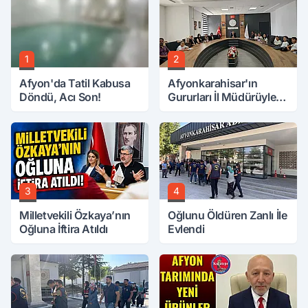
1
2
Afyon'da Tatil Kabusa
Afyonkarahisar'ın
Döndü, Acı Son!
Gururları İl Müdürüyle
Buluştu
3
4
Milletvekili Özkaya’nın
Oğlunu Öldüren Zanlı İle
Oğluna İftira Atıldı
Evlendi