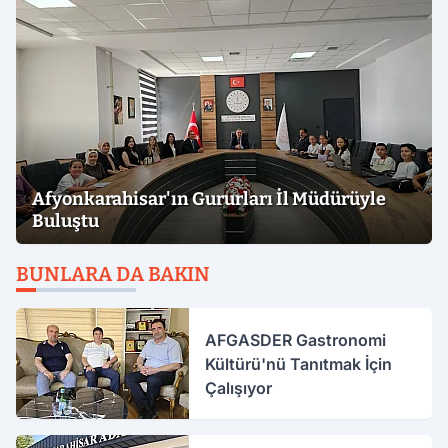
Afyonkarahisar'ın Gururları İl Müdürüyle
Buluştu
BUNLARA DA BAKIN
AFGASDER Gastronomi
Kültürü'nü Tanıtmak İçin
Çalışıyor