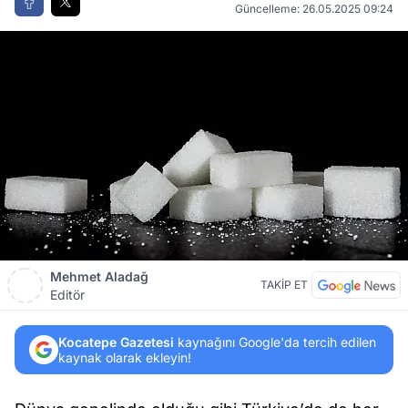
Güncelleme: 26.05.2025 09:24
Mehmet Aladağ
TAKİP ET
Editör
Kocatepe Gazetesi
kaynağını Google'da tercih edilen
kaynak olarak ekleyin!