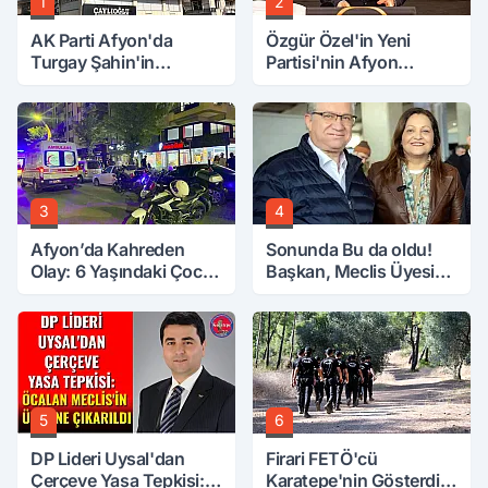
1
2
AK Parti Afyon'da
Özgür Özel'in Yeni
Turgay Şahin'in
Partisi'nin Afyon
Ardından Bir Şok Daha!
Başkanı Belli Oldu
3
4
Afyon’da Kahreden
Sonunda Bu da oldu!
Olay: 6 Yaşındaki Çocuk
Başkan, Meclis Üyesini
6. Kattan Düştü
Hobi Bahçesinden
Attırdı
5
6
DP Lideri Uysal'dan
Firari FETÖ'cü
Çerçeve Yasa Tepkisi:
Karatepe'nin Gösterdiği