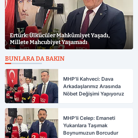
Ertürk: Ülkücüler Mahkûmiyet Yaşadı,
Millete Mahcubiyet Yaşamadı
BUNLARA DA BAKIN
MHP’li Kahveci: Dava
Arkadaşlarımız Arasında
Nöbet Değişimi Yapıyoruz
MHP’li Celep: Emaneti
Yukarılara Taşımak
Boynumuzun Borcudur