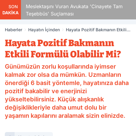
Çocuk
Meslektaşını Vuran Avukata 'Cinayete Tam
SON
DAKİKA
Teşebbüs' Suçlaması
Haberler
Hayatın İçinden
Hayata Pozitif Bakmanın Etkili
Formülü Olabilir Mi?
Hayata Pozitif Bakmanın
Etkili Formülü Olabilir Mi?
Günümüzün zorlu koşullarında iyimser
kalmak zor olsa da mümkün. Uzmanların
önerdiği 6 basit yöntemle, hayatınıza daha
pozitif bakabilir ve enerjinizi
yükseltebilirsiniz. Küçük alışkanlık
değişiklikleriyle daha umut dolu bir
yaşamın kapılarını aralamak sizin elinizde.