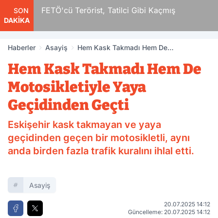
r
FETÖ'cü Terörist, Tatilci Gibi Kaçmış
SON
DAKİKA
Haberler
Asayiş
Hem Kask Takmadı Hem De
Motosikletiyle Yaya Geçidinden Geçti
Hem Kask Takmadı Hem De
Motosikletiyle Yaya
Geçidinden Geçti
Eskişehir kask takmayan ve yaya
geçidinden geçen bir motosikletli, aynı
anda birden fazla trafik kuralını ihlal etti.
Asayiş
20.07.2025 14:12
Güncelleme: 20.07.2025 14:12