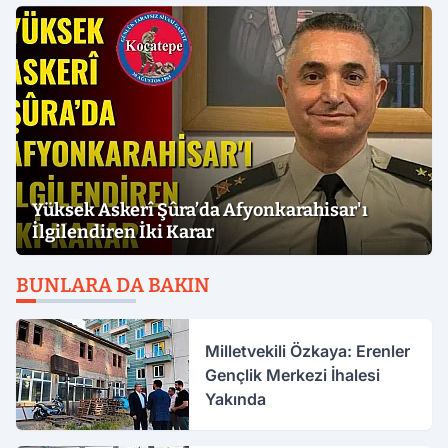
Yüksek Askerî Şûra’da Afyonkarahisar'ı
İlgilendiren İki Karar
BUNLARA DA BAKIN
Milletvekili Özkaya: Erenler
Gençlik Merkezi İhalesi
Yakında