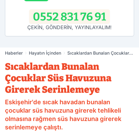
0552 831 76 91
ÇEKİN, GÖNDERİN, YAYINLAYALIM!
Haberler
Hayatın İçinden
Sıcaklardan Bunalan Çocuklar
Süs Havuzuna Girerek
Sıcaklardan Bunalan
Serinlemeye
Çocuklar Süs Havuzuna
Girerek Serinlemeye
Eskişehir'de sıcak havadan bunalan
çocuklar süs havuzuna girerek tehlikeli
olmasına rağmen süs havuzuna girerek
serinlemeye çalıştı.