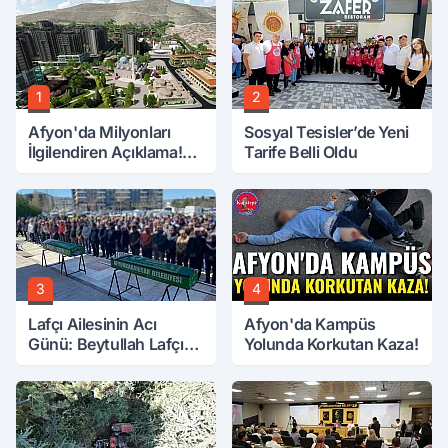
1
2
Afyon'da Milyonları
Sosyal Tesisler’de Yeni
İlgilendiren Açıklama!
Tarife Belli Oldu
Tarih Netleşti!
3
4
Lafçı Ailesinin Acı
Afyon'da Kampüs
Günü: Beytullah Lafçı
Yolunda Korkutan Kaza!
Vefat Etti