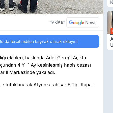
K
D
A
Ç
TAKİP ET
N
A
'da tercih edilen kaynak olarak ekleyin!
U
E
G
ğı ekipleri, hakkında Adet Gereği Açıkta
çundan 4 Yıl 1 Ay kesinleşmiş hapis cezası
sar İl Merkezinde yakaladı.
e tutuklanarak Afyonkarahisar E Tipi Kapalı