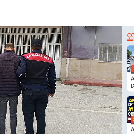
Ç
A
D
Ü
Y
T
A