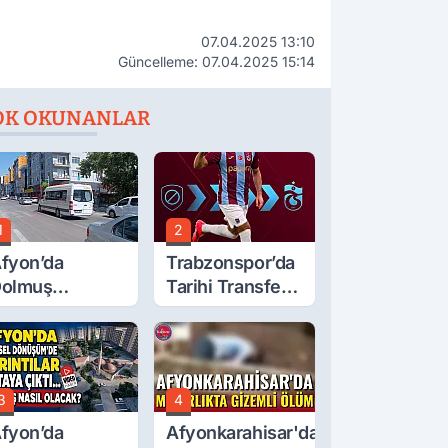
07.04.2025 13:10
Güncelleme: 07.04.2025 15:14
OK OKUNANLAR
1
2
fyon’da
Trabzonspor’da
olmuş
Tarihi Transfer!
cretlerine
Mohamed Salah
üzde 40 Zam
Geliyor
alebi
3
4
fyon’da
Afyonkarahisar'da