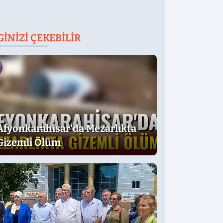
GINIZI ÇEKEBILIR
Afyonkarahisar'da Mezarlıkta
Gizemli Ölüm