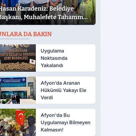
Hasan Karadeniz: Belediye
Başkanı, Muhalefete Tahammül
Edemiyor
UNLARA DA BAKIN
Uygulama
Noktasında
Yakalandı
Afyon’da Aranan
Hükümlü Yakayı Ele
Verdi
Afyon'da Bu
Uygulamayı Bilmeyen
Kalmasın!