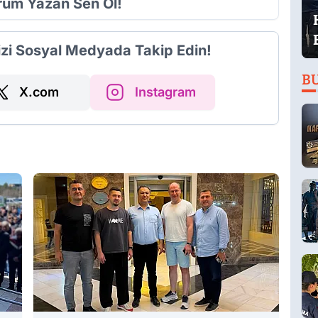
orum Yazan Sen Ol!
izi Sosyal Medyada Takip Edin!
B
X.com
Instagram