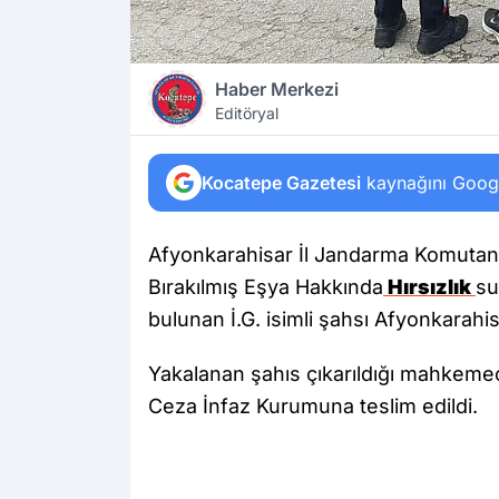
Haber Merkezi
Editöryal
Kocatepe Gazetesi
kaynağını Google
Afyonkarahisar İl Jandarma Komutanlı
Bırakılmış Eşya Hakkında
Hırsızlık
su
bulunan İ.G. isimli şahsı Afyonkarahi
Yakalanan şahıs çıkarıldığı mahkemec
Ceza İnfaz Kurumuna teslim edildi.