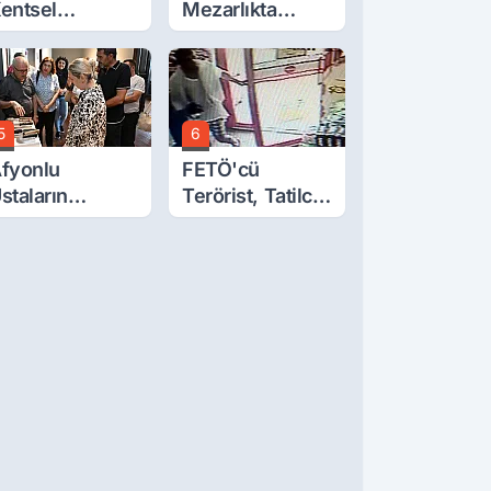
entsel
Mezarlıkta
önüşüm’de
Gizemli Ölüm
yrıntılar Ortaya
ıktı… Hakediş
asıl Olacak?
5
6
fyonlu
FETÖ'cü
staların
Terörist, Tatilci
serleri
Gibi Kaçmış
örücüye Çıktı