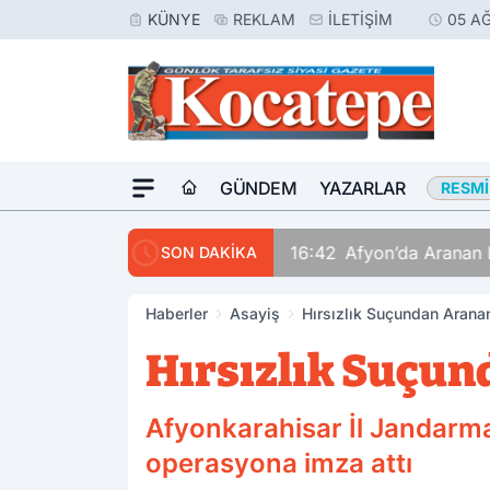
KÜNYE
REKLAM
İLETIŞIM
05 A
GÜNDEM
YAZARLAR
RESMI
16:42
Afyon’da Aranan 
SON DAKİKA
Haberler
Asayiş
Hırsızlık Suçundan Arana
Hırsızlık Suçun
Afyonkarahisar İl Jandarma 
operasyona imza attı