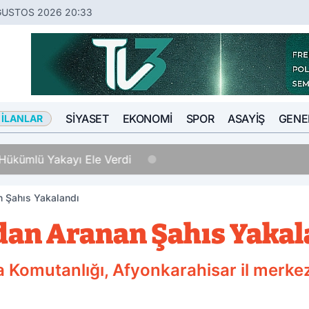
ĞUSTOS 2026 20:33
SIYASET
EKONOMI
SPOR
ASAYIŞ
GENE
 İLANLAR
Hükümlü Yakayı Ele Verdi
n Şahıs Yakalandı
dan Aranan Şahıs Yakal
Komutanlığı, Afyonkarahisar il merkezi