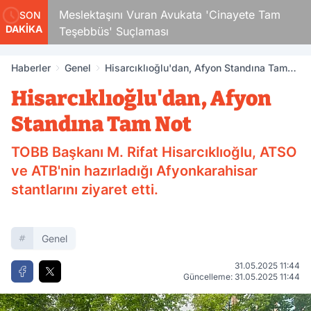
Çocuk
Meslektaşını Vuran Avukata 'Cinayete Tam
SON
DAKİKA
Teşebbüs' Suçlaması
Haberler
Genel
Hisarcıklıoğlu'dan, Afyon Standına Tam
Not
Hisarcıklıoğlu'dan, Afyon
Standına Tam Not
TOBB Başkanı M. Rifat Hisarcıklıoğlu, ATSO
ve ATB'nin hazırladığı Afyonkarahisar
stantlarını ziyaret etti.
Genel
31.05.2025 11:44
Güncelleme: 31.05.2025 11:44