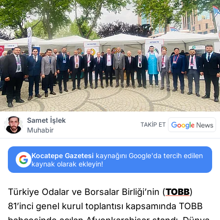
Samet İşlek
TAKİP ET
Muhabir
Kocatepe Gazetesi
kaynağını Google'da tercih edilen
kaynak olarak ekleyin!
Türkiye Odalar ve Borsalar Birliği’nin (
TOBB
)
81’inci genel kurul toplantısı kapsamında TOBB