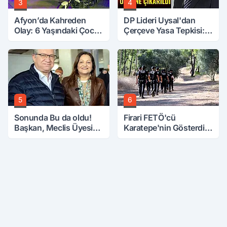
3
4
Afyon’da Kahreden
DP Lideri Uysal'dan
Olay: 6 Yaşındaki Çocuk
Çerçeve Yasa Tepkisi:
6. Kattan Düştü
Öcalan Meclis'in
Üzerine Çıkarıldı
5
6
Sonunda Bu da oldu!
Firari FETÖ'cü
Başkan, Meclis Üyesini
Karatepe'nin Gösterdiği
Hobi Bahçesinden
Yerler Didik Didik
Attırdı
Aranıyor