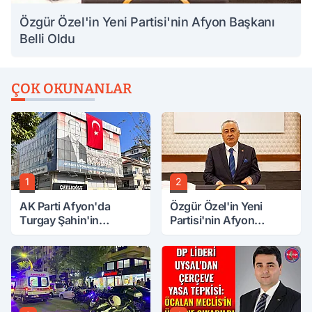
Özgür Özel'in Yeni Partisi'nin Afyon Başkanı
Belli Oldu
ÇOK OKUNANLAR
1
2
AK Parti Afyon'da
Özgür Özel'in Yeni
Turgay Şahin'in
Partisi'nin Afyon
Ardından Bir Şok Daha!
Başkanı Belli Oldu