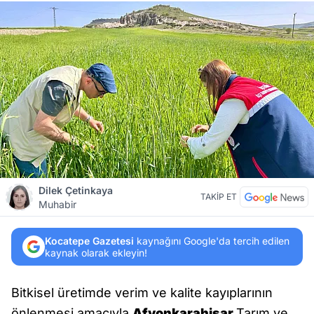
Dilek Çetinkaya
TAKİP ET
Muhabir
Kocatepe Gazetesi
kaynağını Google'da tercih edilen
kaynak olarak ekleyin!
Bitkisel üretimde verim ve kalite kayıplarının
önlenmesi amacıyla
Afyonkarahisar
Tarım ve