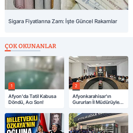
Sigara Fiyatlarına Zam: İşte Güncel Rakamlar
ÇOK OKUNANLAR
1
2
Afyon'da Tatil Kabusa
Afyonkarahisar'ın
Döndü, Acı Son!
Gururları İl Müdürüyle
Buluştu