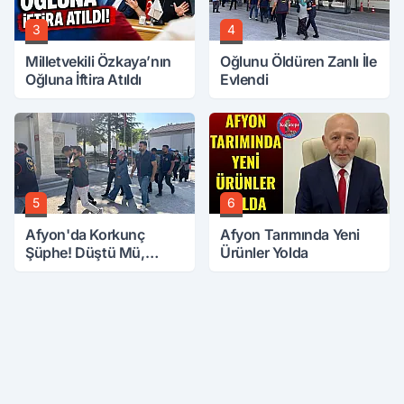
3
4
Milletvekili Özkaya’nın
Oğlunu Öldüren Zanlı İle
Oğluna İftira Atıldı
Evlendi
5
6
Afyon'da Korkunç
Afyon Tarımında Yeni
Şüphe! Düştü Mü,
Ürünler Yolda
Öldürüldü Mü!