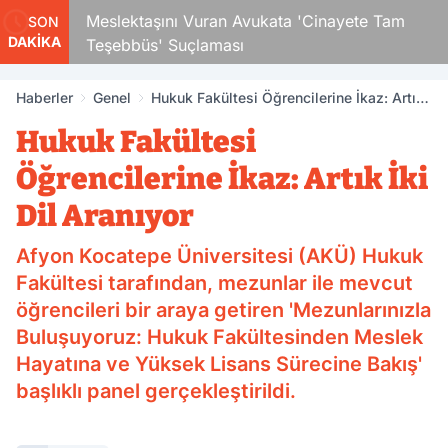
Çocuk
Meslektaşını Vuran Avukata 'Cinayete Tam
SON
DAKİKA
Teşebbüs' Suçlaması
Haberler
Genel
Hukuk Fakültesi Öğrencilerine İkaz: Artık
İki Dil Aranıyor
Hukuk Fakültesi
Öğrencilerine İkaz: Artık İki
Dil Aranıyor
Afyon Kocatepe Üniversitesi (AKÜ) Hukuk
Fakültesi tarafından, mezunlar ile mevcut
öğrencileri bir araya getiren 'Mezunlarınızla
Buluşuyoruz: Hukuk Fakültesinden Meslek
Hayatına ve Yüksek Lisans Sürecine Bakış'
başlıklı panel gerçekleştirildi.