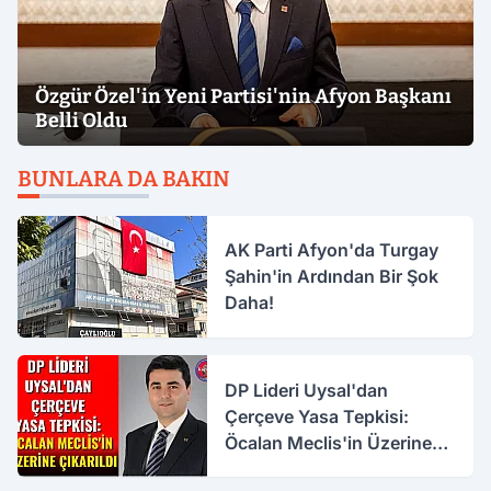
Özgür Özel'in Yeni Partisi'nin Afyon Başkanı
Belli Oldu
BUNLARA DA BAKIN
AK Parti Afyon'da Turgay
Şahin'in Ardından Bir Şok
Daha!
DP Lideri Uysal'dan
Çerçeve Yasa Tepkisi:
Öcalan Meclis'in Üzerine
Çıkarıldı