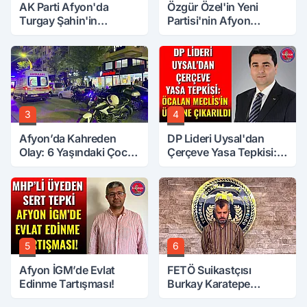
AK Parti Afyon'da
Özgür Özel'in Yeni
Turgay Şahin'in
Partisi'nin Afyon
Ardından Bir Şok Daha!
Başkanı Belli Oldu
3
4
Afyon’da Kahreden
DP Lideri Uysal'dan
Olay: 6 Yaşındaki Çocuk
Çerçeve Yasa Tepkisi:
6. Kattan Düştü
Öcalan Meclis'in
Üzerine Çıkarıldı
5
6
Afyon İGM’de Evlat
FETÖ Suikastçısı
Edinme Tartışması!
Burkay Karatepe
Anlatmaya Devam