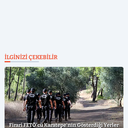
İLGINIZI ÇEKEBILIR
Firari FETÖ'cü Karatepe'nin Gösterdiği Yerler