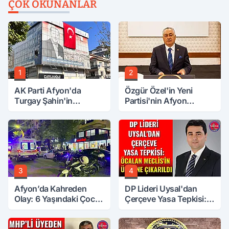
ÇOK OKUNANLAR
1
2
AK Parti Afyon'da
Özgür Özel'in Yeni
Turgay Şahin'in
Partisi'nin Afyon
Ardından Bir Şok Daha!
Başkanı Belli Oldu
3
4
Afyon’da Kahreden
DP Lideri Uysal'dan
Olay: 6 Yaşındaki Çocuk
Çerçeve Yasa Tepkisi:
6. Kattan Düştü
Öcalan Meclis'in
Üzerine Çıkarıldı