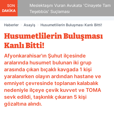
 Çocuk
Meslektaşını Vuran Avukata 'Cinayete Tam
SON
DAKİKA
Teşebbüs' Suçlaması
Haberler
Asayiş
Husumetlilerin Buluşması Kanlı Bitti!
Husumetlilerin Buluşması
Kanlı Bitti!
Afyonkarahisar'ın Şuhut ilçesinde
aralarında husumet bulunan iki grup
arasında çıkan bıçaklı kavgada 1 kişi
yaralanırken olayın ardından hastane ve
emniyet çevresinde toplanan kalabalık
nedeniyle ilçeye çevik kuvvet ve TOMA
sevk edildi, taşkınlık çıkaran 5 kişi
gözaltına alındı.