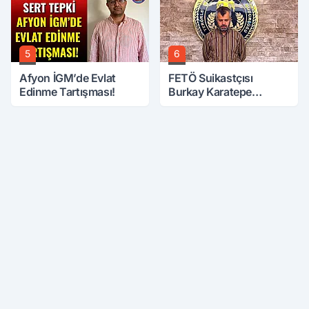
5
6
Afyon İGM’de Evlat
FETÖ Suikastçısı
Edinme Tartışması!
Burkay Karatepe
Anlatmaya Devam
Ediyor: Suikast İçin
Gittim