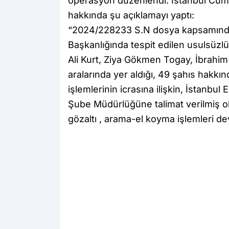
operasyon düzenlendi. İstanbul Cum
hakkında şu açıklamayı yaptı:
“2024/228233 S.N dosya kapsamında 
Başkanlığında tespit edilen usulsüzlük
Ali Kurt, Ziya Gökmen Togay, İbrahim
aralarında yer aldığı, 49 şahıs hakkı
işlemlerinin icrasına ilişkin, İstanb
Şube Müdürlüğüne talimat verilmiş olup
gözaltı , arama-el koyma işlemleri d