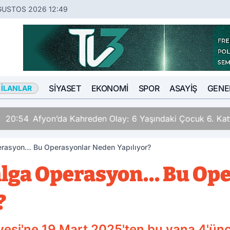
ĞUSTOS 2026 12:49
SIYASET
EKONOMI
SPOR
ASAYIŞ
GENE
 İLANLAR
n Olay: 6 Yaşındaki Çocuk 6. Kattan Düştü
erasyon… Bu Operasyonlar Neden Yapılıyor?
alga Operasyon… Bu Op
?
yesi'ne 19 Mart 2025'ten bu yana 4'ün