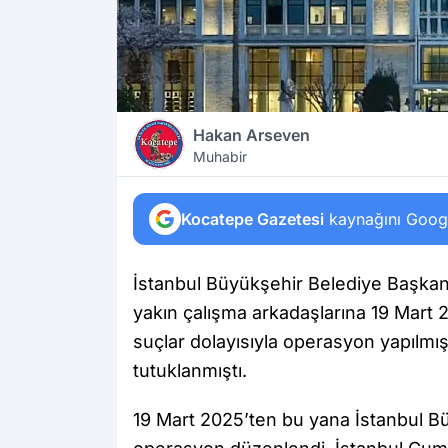
Hakan Arseven
Muhabir
Kocatepe Gazetesi
kaynağını Google
İstanbul Büyükşehir Belediye Başkan
yakın çalışma arkadaşlarına 19 Mart 
suçlar dolayısıyla operasyon yapılm
tutuklanmıştı.
19 Mart 2025’ten bu yana İstanbul B