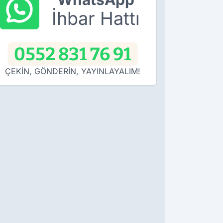
İhbar Hattı
0552 831 76 91
ÇEKİN, GÖNDERİN, YAYINLAYALIM!