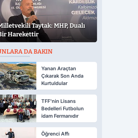
Milletvekili Taytak: MHP, Dualı
Bir Harekettir
UNLARA DA BAKIN
Yanan Araçtan
Çıkarak Son Anda
Kurtuldular
TFF'nin Lisans
Bedelleri Futbolun
idam Fermanıdır
Öğrenci Affı