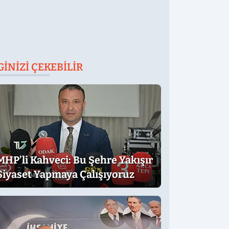
GINIZI ÇEKEBILIR
MHP’li Kahveci: Bu Şehre Yakışır
Siyaset Yapmaya Çalışıyoruz