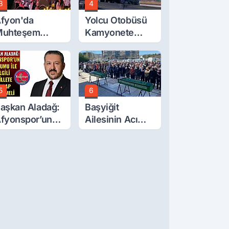
3
4
fyon'da
Yolcu Otobüsü
Muhteşem
Kamyonete
üğün
Çarptı: 1 Ölü, 15
Yaralı
5
6
aşkan Aladağ:
Başyiğit
fyonspor’un
Ailesinin Acı
urumu İle İlgili
Günü: Ali
illete Hesap
Başyiğit Vefat
erilmeli
Etti