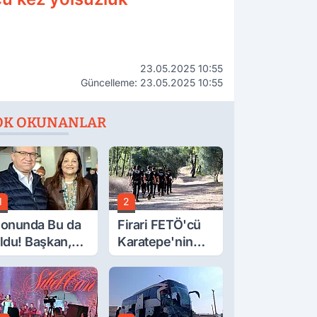
23.05.2025 10:55
Güncelleme: 23.05.2025 10:55
OK OKUNANLAR
1
2
onunda Bu da
Firari FETÖ'cü
ldu! Başkan,
Karatepe'nin
eclis Üyesini
Gösterdiği
obi
Yerler Didik
ahçesinden
Didik Aranıyor
ttırdı