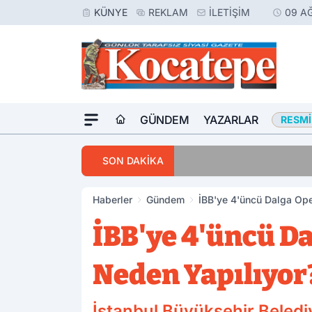
KÜNYE
REKLAM
İLETIŞIM
09 A
GÜNDEM
YAZARLAR
RESMI
20:54
Afyon’da Kahrede
SON DAKİKA
Haberler
Gündem
İBB'ye 4'üncü Dalga Op
İBB'ye 4'üncü D
Neden Yapılıyor
İstanbul Büyükşehir Beledi