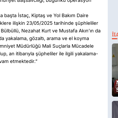
huriyet Başsavcılığı, bugünkü operasyon
başta İstaç, Kiptaş ve Yol Bakım Daire
lere ilişkin 23/05/2025 tarihinde şüphleliler
 Bülbüllü, Nezahat Kurt ve Mustafa Akın’ın da
İL
nda yakalama, gözaltı, arama ve el koyma
ul Emniyet Müdürlüğü Mali Suçlarla Mücadele
, an itibarıyla şüpheliler ile ilgili yakalama-
evam etmektedir.”