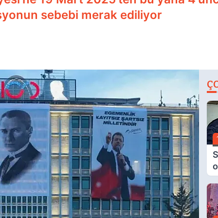
syonun sebebi merak ediliyor
Ç
S
o
M
H
B
A