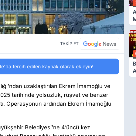
A
D
TAKİP ET
B
'da tercih edilen kaynak olarak ekleyin!
A
D
M
lığı’ndan uzaklaştırılan Ekrem İmamoğlu ve
V
2025 tarihinde yolsuzluk, rüşvet ve benzeri
ıştı. Operasyonun ardından Ekrem İmamoğlu
üyükşehir Belediyesi’ne 4’üncü kez