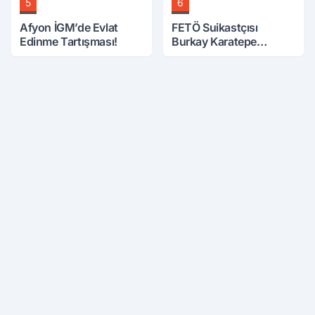
5
6
Afyon İGM’de Evlat
FETÖ Suikastçısı
Edinme Tartışması!
Burkay Karatepe
Anlatmaya Devam
Ediyor: Suikast İçin
Gittim