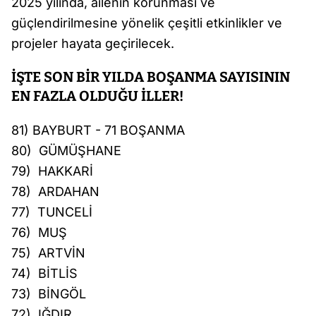
2025 yılında, ailenin korunması ve
güçlendirilmesine yönelik çeşitli etkinlikler ve
projeler hayata geçirilecek.
İŞTE SON BİR YILDA BOŞANMA SAYISININ
EN FAZLA OLDUĞU İLLER!
81) BAYBURT - 71 BOŞANMA
80) GÜMÜŞHANE
79) HAKKARİ
78) ARDAHAN
77) TUNCELİ
76) MUŞ
75) ARTVİN
74) BİTLİS
73) BİNGÖL
72) IĞDIR