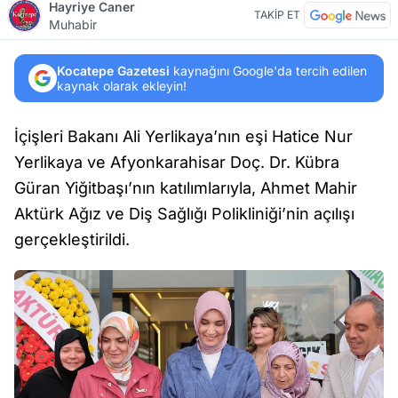
Hayriye Caner
TAKİP ET
Muhabir
Kocatepe Gazetesi
kaynağını Google'da tercih edilen
kaynak olarak ekleyin!
İçişleri Bakanı Ali Yerlikaya’nın eşi Hatice Nur
Yerlikaya ve Afyonkarahisar Doç. Dr. Kübra
Güran Yiğitbaşı’nın katılımlarıyla, Ahmet Mahir
Aktürk Ağız ve Diş Sağlığı Polikliniği’nin açılışı
gerçekleştirildi.