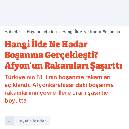
Haberler
Hayatın İçinden
Hangi İlde Ne Kadar Boşanma
Gerçekleşti? Afyon'un
Hangi İlde Ne Kadar
Rakamları Şaşırttı
Boşanma Gerçekleşti?
Afyon'un Rakamları Şaşırttı
Türkiye'nin 81 ilinin boşanma rakamları
açıklandı. Afyonkarahisar'daki boşanma
rakamlarının çevre illere oranı şaşırtıcı
boyutta
Hayatın Içinden