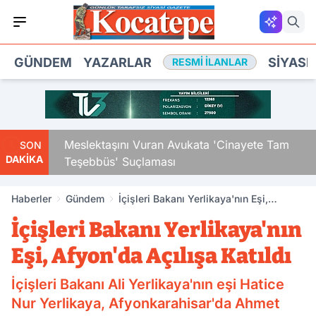
GÜNDEM
YAZARLAR
SIYASE
RESMI İLANLAR
Çocuk
Meslektaşını Vuran Avukata 'Cinayete Tam
SON
DAKİKA
Teşebbüs' Suçlaması
Haberler
Gündem
İçişleri Bakanı Yerlikaya'nın Eşi,
Afyon'da Açılışa Katıldı
İçişleri Bakanı Yerlikaya'nın
Eşi, Afyon'da Açılışa Katıldı
İçişleri Bakanı Ali Yerlikaya'nın eşi Hatice
Nur Yerlikaya, Afyonkarahisar'da Ahmet