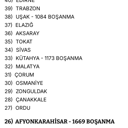
40) EDİRNE
39) TRABZON
38) UŞAK - 1084 BOŞANMA
37) ELAZIĞ
36) AKSARAY
35) TOKAT
34) SİVAS
33) KÜTAHYA - 1173 BOŞANMA
32) MALATYA
31) ÇORUM
30) OSMANİYE
29) ZONGULDAK
28) ÇANAKKALE
27) ORDU
26) AFYONKARAHİSAR - 1669 BOŞANMA