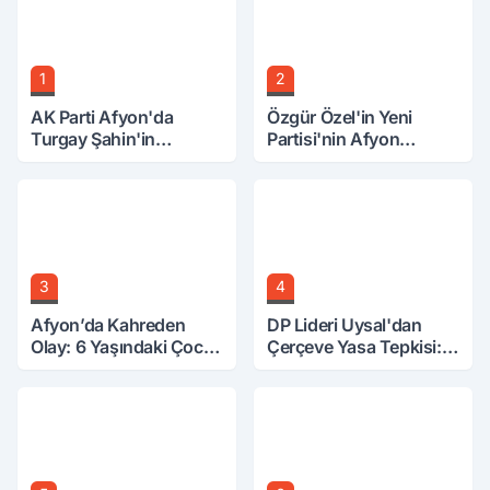
1
2
AK Parti Afyon'da
Özgür Özel'in Yeni
Turgay Şahin'in
Partisi'nin Afyon
Ardından Bir Şok Daha!
Başkanı Belli Oldu
3
4
Afyon’da Kahreden
DP Lideri Uysal'dan
Olay: 6 Yaşındaki Çocuk
Çerçeve Yasa Tepkisi:
6. Kattan Düştü
Öcalan Meclis'in
Üzerine Çıkarıldı