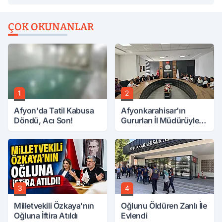
ÇOK OKUNANLAR
1
2
Afyon'da Tatil Kabusa
Afyonkarahisar'ın
Döndü, Acı Son!
Gururları İl Müdürüyle
Buluştu
3
4
Milletvekili Özkaya’nın
Oğlunu Öldüren Zanlı İle
Oğluna İftira Atıldı
Evlendi