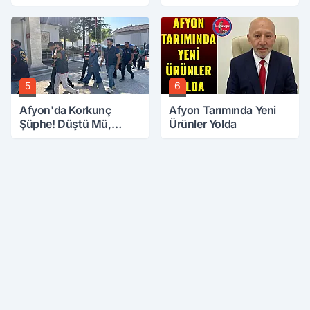
5
6
Afyon'da Korkunç
Afyon Tarımında Yeni
Şüphe! Düştü Mü,
Ürünler Yolda
Öldürüldü Mü!