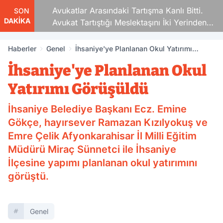
Avukatlar Arasındaki Tartışma Kanlı Bitti.
SON
DAKİKA
Avukat Tartıştığı Meslektaşını İki Yerinden
Vurdu
Haberler
Genel
İhsaniye'ye Planlanan Okul Yatırımı
Görüşüldü
İhsaniye'ye Planlanan Okul
Yatırımı Görüşüldü
İhsaniye Belediye Başkanı Ecz. Emine
Gökçe, hayırsever Ramazan Kızılyokuş ve
Emre Çelik Afyonkarahisar İl Milli Eğitim
Müdürü Miraç Sünnetci ile İhsaniye
İlçesine yapımı planlanan okul yatırımını
görüştü.
Genel