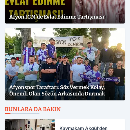
Afyon İGM’de Evlat Edinme Tartışması!
Afyonspor Taraftarı: Söz Vermek Kolay,
Önemli Olan Sözün Arkasında Durmak
BUNLARA DA BAKIN
Kaymakam Akgül’den