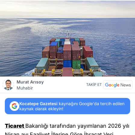
Murat Arısoy
TAKİP ET
Muhabir
Kocatepe Gazetesi
kaynağını Google'da tercih edilen
kaynak olarak ekleyin!
Ticaret
Bakanlığı tarafından yayımlanan 2026 yılı
Nisan ayı Faaliyet İllerine Göre İhracat Veri