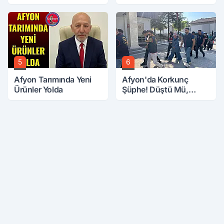
5
6
Afyon Tarımında Yeni
Afyon'da Korkunç
Ürünler Yolda
Şüphe! Düştü Mü,
Öldürüldü Mü!