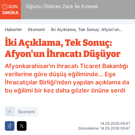
n
Oğlunu Öldüren Zanlı İle Evlendi
SON
DAKİKA
Haberler
Ekonomi
İki Açıklama, Tek Sonuç: Afyon'un
İhracatı Düşüyor
İki Açıklama, Tek Sonuç:
Afyon'un İhracatı Düşüyor
Afyonkarahisar'ın ihracatı Ticaret Bakanlığı
verilerine göre düşüş eğiliminde… Ege
İhracatçılar Birliği'nden yapılan açıklama da
bu eğilimi bir kez daha gözler önüne serdi
Ekonomi
14.05.2026 09:47
Güncelleme: 14.05.2026 09:47