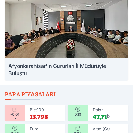
Afyonkarahisar'ın Gururları İl Müdürüyle
Buluştu
PARA PIYASALARI
Bist100
Dolar
-0.01
0.18
13.798
47,71
₺
Euro
Altın (Gr)