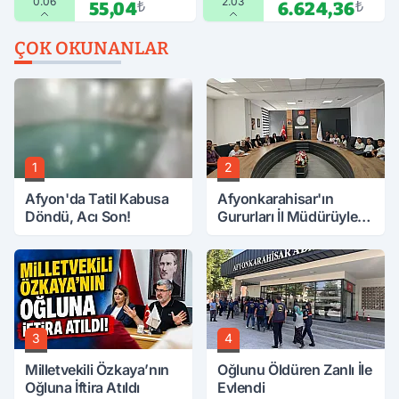
0.06
2.03
55,04
₺
6.624,36
₺
ÇOK OKUNANLAR
1
2
Afyon'da Tatil Kabusa
Afyonkarahisar'ın
Döndü, Acı Son!
Gururları İl Müdürüyle
Buluştu
3
4
Milletvekili Özkaya’nın
Oğlunu Öldüren Zanlı İle
Oğluna İftira Atıldı
Evlendi