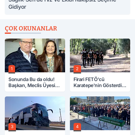
Gidiyor
ÇOK OKUNANLAR
1
2
Sonunda Bu da oldu!
Firari FETÖ'cü
Başkan, Meclis Üyesini
Karatepe'nin Gösterdiği
Hobi Bahçesinden
Yerler Didik Didik
Attırdı
Aranıyor
3
4