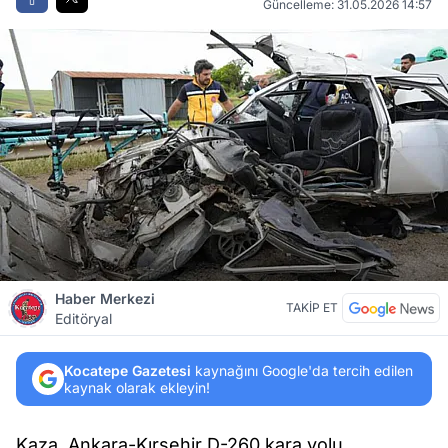
Güncelleme: 31.05.2026 14:57
Haber Merkezi
TAKİP ET
Editöryal
Kocatepe Gazetesi
kaynağını Google'da tercih edilen
kaynak olarak ekleyin!
Kaza, Ankara-Kırşehir D-260 kara yolu