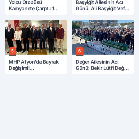
Yolcu Otobüsü
Başyiğit Ailesinin Acı
Kamyonete Çarptı: 1
Günü: Ali Başyiğit Vefat
Ölü, 15 Yaralı
Etti
5
6
MHP Afyon’da Bayrak
Değer Ailesinin Acı
Değişimi!
Günü: Bekir Lütfi Değer
Danaoğlu’ndan Dikkat
Vefat Etti
Çeken Mesaj