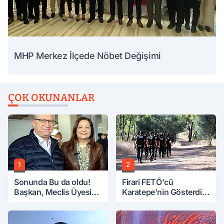
MHP Merkez İlçede Nöbet Değişimi
ÇOK OKUNANLAR
1
2
Sonunda Bu da oldu!
Firari FETÖ'cü
Başkan, Meclis Üyesini
Karatepe'nin Gösterdiği
Hobi Bahçesinden
Yerler Didik Didik
Attırdı
Aranıyor