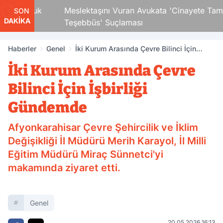
i Çocuk
Meslektaşını Vuran Avukata 'Cinayete Tam
SON
DAKİKA
Teşebbüs' Suçlaması
Haberler
Genel
İki Kurum Arasında Çevre Bilinci İçin
İşbirliği Gündemde
İki Kurum Arasında Çevre
Bilinci İçin İşbirliği
Gündemde
Afyonkarahisar Çevre Şehircilik ve İklim
Değişikliği İl Müdürü Merih Karayol, İl Milli
Eğitim Müdürü Miraç Sünnetci'yi
makamında ziyaret etti.
Genel
20.05.2026 16:13