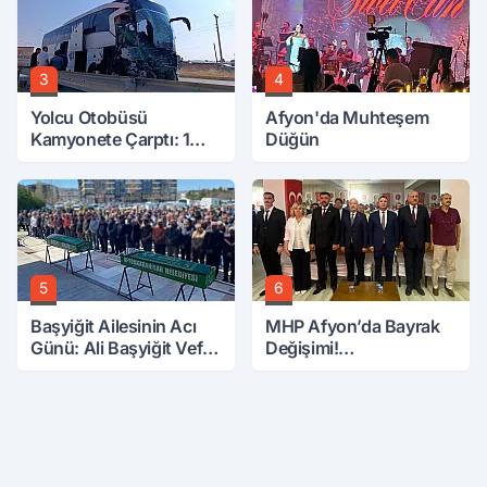
3
4
Yolcu Otobüsü
Afyon'da Muhteşem
Kamyonete Çarptı: 1
Düğün
Ölü, 15 Yaralı
5
6
Başyiğit Ailesinin Acı
MHP Afyon’da Bayrak
Günü: Ali Başyiğit Vefat
Değişimi!
Etti
Danaoğlu’ndan Dikkat
Çeken Mesaj