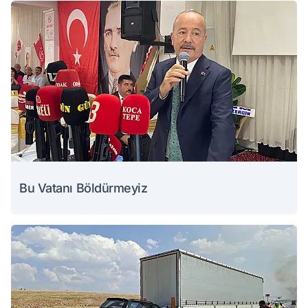
Bu Vatanı Böldürmeyiz